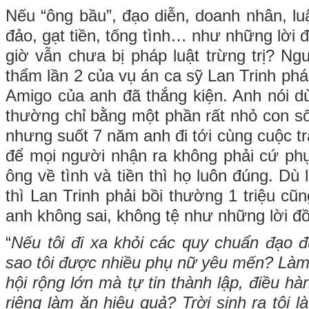
Nếu “ông bầu”, đạo diễn, doanh nhân, l
đảo, gạt tiền, tống tình… như những lời đ
giờ vẫn chưa bị pháp luật trừng trị? Ng
thẩm lần 2 của vụ án ca sỹ Lan Trinh ph
Amigo của anh đã thắng kiện. Anh nói dù
thường chỉ bằng một phần rất nhỏ con số
nhưng suốt 7 năm anh đi tới cùng cuộc t
để mọi người nhận ra không phải cứ ph
ông về tình và tiền thì họ luôn đúng. Dù
thì Lan Trinh phải bồi thường 1 triệu c
anh không sai, không tệ như những lời đồ
“
Nếu tôi đi xa khỏi các quy chuẩn đạo 
sao tôi được nhiều phụ nữ yêu mến? Làm 
hội rộng lớn mà tự tin thành lập, điều h
riêng làm ăn hiệu quả? Trời sinh ra tôi l