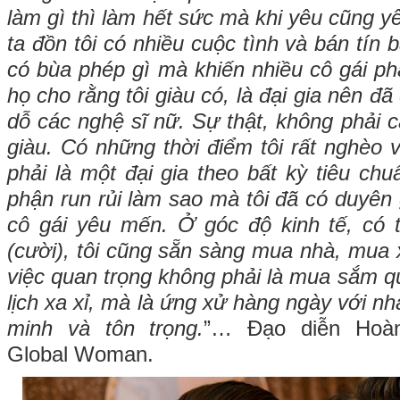
làm gì thì làm hết sức mà khi yêu cũng yê
ta đồn tôi có nhiều cuộc tình và bán tín 
có bùa phép gì mà khiến nhiều cô gái ph
họ cho rằng tôi giàu có, là đại gia nên đã 
dỗ các nghệ sĩ nữ. Sự thật, không phải cá
giàu. Có những thời điểm tôi rất nghèo 
phải là một đại gia theo bất kỳ tiêu ch
phận run rủi làm sao mà tôi đã có duyên
cô gái yêu mến. Ở góc độ kinh tế, có th
(cười), tôi cũng sẵn sàng mua nhà, mua 
việc quan trọng không phải là mua sắm q
lịch xa xỉ, mà là ứng xử hàng ngày với nh
minh và tôn trọng.
”… Đạo diễn Hoà
Global
Woman.