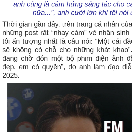
anh cũng là cảm hứng sáng tác cho c
nữa...”, anh cười lớn khi tôi nói
Thời gian gần đây, trên trang cá nhân c
những post rất “nhạy cảm” về nhân sinh 
tôi ấn tượng nhất là câu nói: “Một cái đ
sẽ không có chỗ cho những khát khao”.
đang chờ đón một bộ phim điện ảnh đ
đẹp, em có quyền”, do anh làm đạo diễ
2025.