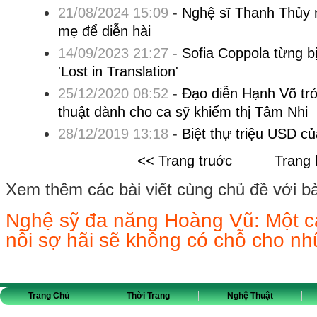
21/08/2024 15:09
-
Nghệ sĩ Thanh Thủy 
mẹ để diễn hài
14/09/2023 21:27
-
Sofia Coppola từng b
'Lost in Translation'
25/12/2020 08:52
-
Đạo diễn Hạnh Võ trở
thuật dành cho ca sỹ khiếm thị Tâm Nhi
28/12/2019 13:18
-
Biệt thự triệu USD 
<< Trang truớc
Trang 
Xem thêm các bài viết cùng chủ đề với bài 
Nghệ sỹ đa năng Hoàng Vũ: Một c
nỗi sợ hãi sẽ không có chỗ cho n
Trang Chủ
Thời Trang
Nghệ Thuật