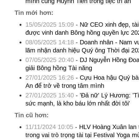
mình cùng Huỳnh Tiên trong tiệc tri ân
Tin mới hơn:
15/05/2025 15:09
-
Nữ CEO xinh đẹp, tà
được vinh danh Bông hồng quyền lực 20
08/05/2025 14:18
-
Doanh nhân - Nam vư
lãm nhận danh hiệu Quý ông Thời đại 20
07/05/2025 20:40
-
DJ Nguyễn Hồng Đoan
giải Bông hồng Tài năng
27/01/2025 16:26
-
Cựu Hoa hậu Quý bà 
An để trở về trong tâm mình
27/01/2025 15:40
-
'Đả nữ' Lý Hương: 'T
sức mạnh, là kho báu lớn nhất đời tôi'
Tin cũ hơn:
11/11/2024 10:05
-
HLV Hoàng Xuân lan
trong vai trò trọng tài tại Festival Yoga 