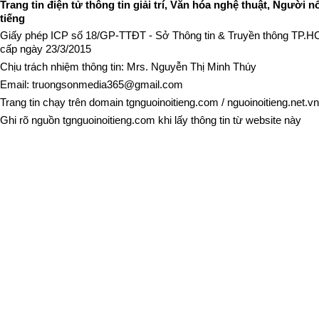
Trang tin điện tử thông tin giải trí, Văn hóa nghệ thuật, Người n
tiếng
Giấy phép ICP số 18/GP-TTĐT - Sở Thông tin & Truyền thông TP.
cấp ngày 23/3/2015
Chịu trách nhiệm thông tin: Mrs. Nguyễn Thị Minh Thúy
Email:
truongsonmedia365@gmail.com
Trang tin chạy trên domain
tgnguoinoitieng.com
/
nguoinoitieng.net.vn
Ghi rõ nguồn
tgnguoinoitieng.com
khi lấy thông tin từ website này