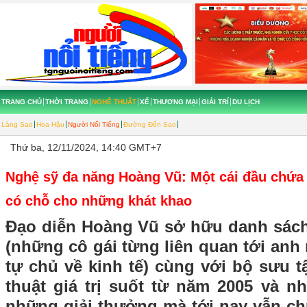
TRANG CHỦ
THỜI TRANG
NGHỆ THUẬT
XẾ
THƯƠNG MẠI
GIẢI TRÍ
DU LỊCH
Làng Sao
Hoa Hậu
Người Nổi Tiếng
Đường Đến Sao
Thứ ba, 12/11/2024, 14:40 GMT+7
Nghệ sỹ đa năng Hoàng Vũ: Một cái đầu chứa 
có chỗ cho những khát khao
Đạo diễn Hoàng Vũ sở hữu danh sách
(những cô gái từng liên quan tới anh
tự chủ về kinh tế) cùng với bộ sưu 
thuật giá trị suốt từ năm 2005 và n
những giải thưởng mà tới nay vẫn ch