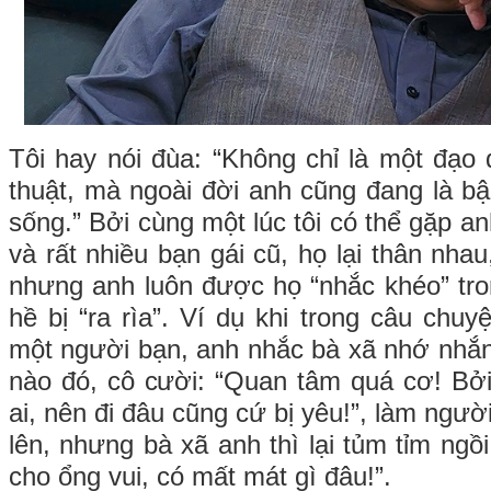
Tôi hay nói đùa: “Không chỉ là một đạo 
thuật, mà ngoài đời anh cũng đang là bậ
sống.” Bởi cùng một lúc tôi có thể gặp a
và rất nhiều bạn gái cũ, họ lại thân nhau
nhưng anh luôn được họ “nhắc khéo” tr
hề bị “ra rìa”. Ví dụ khi trong câu chu
một người bạn, anh nhắc bà xã nhớ nhắn
nào đó, cô cười: “Quan tâm quá cơ! Bở
ai, nên đi đâu cũng cứ bị yêu!”, làm ngư
lên, nhưng bà xã anh thì lại tủm tỉm ngồi
cho ổng vui, có mất mát gì đâu!”.