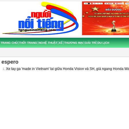
TRANG CHỦ
THỜI TRANG
NGHỆ THUẬT
XẾ
THƯƠNG MẠI
GIẢI TRÍ
DU LỊCH
espero
Xe tay ga 'made in Vietnam' lai giữa Honda Vision và SH, giá ngang Honda W
1.