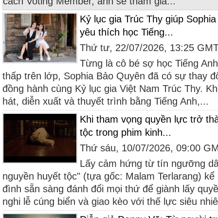
cách Voting Member, anh sẽ tham gia...
Kỷ lục gia Trúc Thy giúp Sophi
yêu thích học Tiếng...
Thứ tư, 22/07/2026, 13:25 GM
Từng là cô bé sợ học Tiếng An
thấp trên lớp, Sophia Bảo Quyên đã có sự thay 
đồng hành cùng Kỷ lục gia Việt Nam Trúc Thy. Khôn
hát, diễn xuất và thuyết trình bằng Tiếng Anh,...
Khi tham vọng quyền lực trở th
tộc trong phim kinh...
Thứ sáu, 10/07/2026, 09:00 G
Lấy cảm hứng từ tín ngưỡng dân
nguyền huyết tộc" (tựa gốc: Malam Terlarang) kể
đình sẵn sàng đánh đổi mọi thứ để giành lấy quy
nghi lễ cúng biển và giao kèo với thế lực siêu nhiê