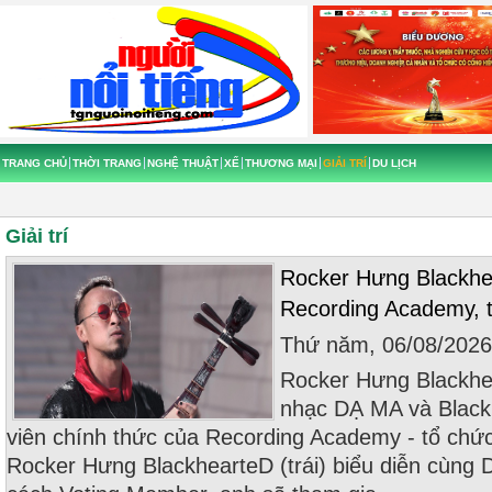
TRANG CHỦ
THỜI TRANG
NGHỆ THUẬT
XẾ
THƯƠNG MẠI
GIẢI TRÍ
DU LỊCH
Giải trí
Rocker Hưng Blackhea
Recording Academy, t
Thứ năm, 06/08/202
Rocker Hưng Blackhea
nhạc DẠ MA và Black I
viên chính thức của Recording Academy - tổ chứ
Rocker Hưng BlackhearteD (trái) biểu diễn cùng