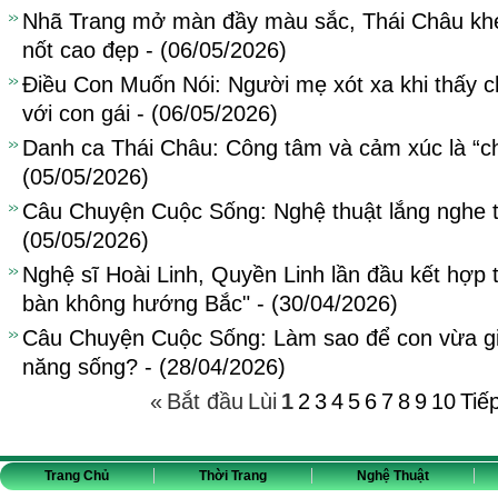
Nhã Trang mở màn đầy màu sắc, Thái Châu khe
nốt cao đẹp - (06/05/2026)
Điều Con Muốn Nói: Người mẹ xót xa khi thấy c
với con gái - (06/05/2026)
Danh ca Thái Châu: Công tâm và cảm xúc là “ch
(05/05/2026)
Câu Chuyện Cuộc Sống: Nghệ thuật lắng nghe tr
(05/05/2026)
Nghệ sĩ Hoài Linh, Quyền Linh lần đầu kết hợp 
bàn không hướng Bắc" - (30/04/2026)
Câu Chuyện Cuộc Sống: Làm sao để con vừa giỏ
năng sống? - (28/04/2026)
«
Bắt đầu
Lùi
1
2
3
4
5
6
7
8
9
10
Tiế
Trang Chủ
Thời Trang
Nghệ Thuật