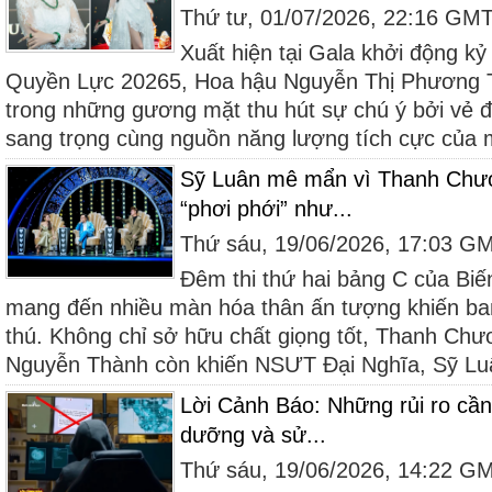
Thứ tư, 01/07/2026, 22:16 GM
Xuất hiện tại Gala khởi động 
Quyền Lực 20265, Hoa hậu Nguyễn Thị Phương Tr
trong những gương mặt thu hút sự chú ý bởi vẻ 
sang trọng cùng nguồn năng lượng tích cực của m
Sỹ Luân mê mẩn vì Thanh Chươn
“phơi phới” như...
Thứ sáu, 19/06/2026, 17:03 G
Đêm thi thứ hai bảng C của Bi
mang đến nhiều màn hóa thân ấn tượng khiến ban 
thú. Không chỉ sở hữu chất giọng tốt, Thanh Ch
Nguyễn Thành còn khiến NSƯT Đại Nghĩa, Sỹ Luâ
Lời Cảnh Báo: Những rủi ro cần 
dưỡng và sử...
Thứ sáu, 19/06/2026, 14:22 G