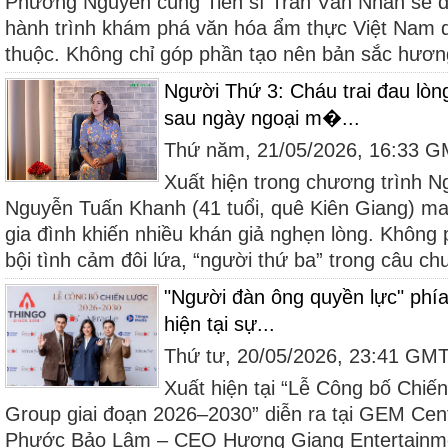
Phương Nguyên cùng Tiến sĩ Trần Văn Nhàn sẽ d
hành trình khám phá văn hóa ẩm thực Việt Nam q
thuộc. Không chỉ góp phần tạo nên bản sắc hương
Người Thứ 3: Cháu trai đau lòn
sau ngày ngoại m�...
Thứ năm, 21/05/2026, 16:33 
Xuất hiện trong chương trình N
Nguyễn Tuấn Khanh (41 tuổi, quê Kiên Giang) m
gia đình khiến nhiều khán giả nghẹn lòng. Không 
bội tình cảm đôi lứa, “người thứ ba” trong câu chu
"Người đàn ông quyền lực" phí
hiện tại sự...
Thứ tư, 20/05/2026, 23:41 GM
Xuất hiện tại “Lễ Công bố Chiến
Group giai đoạn 2026–2030” diễn ra tại GEM Ce
Phước Bảo Lâm – CEO Hương Giang Entertainme