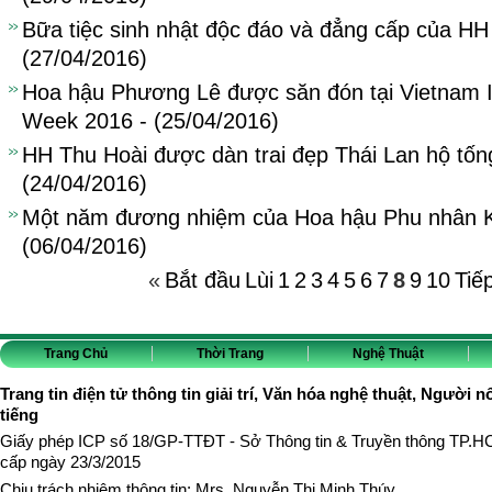
Bữa tiệc sinh nhật độc đáo và đẳng cấp của HH
(27/04/2016)
Hoa hậu Phương Lê được săn đón tại Vietnam I
Week 2016 - (25/04/2016)
HH Thu Hoài được dàn trai đẹp Thái Lan hộ tốn
(24/04/2016)
Một năm đương nhiệm của Hoa hậu Phu nhân Kr
(06/04/2016)
«
Bắt đầu
Lùi
1
2
3
4
5
6
7
8
9
10
Tiế
Trang Chủ
Thời Trang
Nghệ Thuật
Trang tin điện tử thông tin giải trí, Văn hóa nghệ thuật, Người n
tiếng
Giấy phép ICP số 18/GP-TTĐT - Sở Thông tin & Truyền thông TP.
cấp ngày 23/3/2015
Chịu trách nhiệm thông tin: Mrs. Nguyễn Thị Minh Thúy