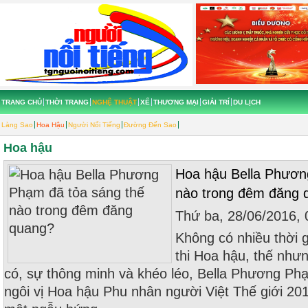
TRANG CHỦ
THỜI TRANG
NGHỆ THUẬT
XẾ
THƯƠNG MẠI
GIẢI TRÍ
DU LỊCH
Làng Sao
Hoa Hậu
Người Nổi Tiếng
Đường Đến Sao
Hoa hậu
Hoa hậu Bella Phươn
nào trong đêm đăng 
Thứ ba, 28/06/2016,
Không có nhiều thời 
thi Hoa hậu, thế như
có, sự thông minh và khéo léo, Bella Phương Ph
ngôi vị Hoa hậu Phu nhân người Việt Thế giới 20