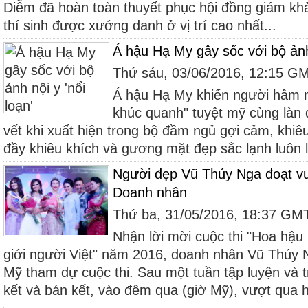
Diễm đã hoàn toàn thuyết phục hội đồng giám khả
thí sinh được xướng danh ở vị trí cao nhất...
Á hậu Hạ My gây sốc với bộ ảnh 
Thứ sáu, 03/06/2016, 12:15 G
Á hậu Hạ My khiến người hâm 
khúc quanh" tuyệt mỹ cùng làn 
vết khi xuất hiện trong bộ đầm ngủ gợi cảm, khiê
đầy khiêu khích và gương mặt đẹp sắc lạnh luôn là
Người đẹp Vũ Thúy Nga đoạt v
Doanh nhân
Thứ ba, 31/05/2016, 18:37 GM
Nhận lời mời cuộc thi "Hoa hậu
giới người Việt" năm 2016, doanh nhân Vũ Thúy 
Mỹ tham dự cuộc thi. Sau một tuần tập luyện và 
kết và bán kết, vào đêm qua (giờ Mỹ), vượt qua h