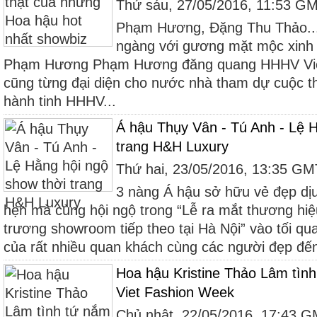
Thứ sáu, 27/05/2016, 11:53 G
Phạm Hương, Đặng Thu Thảo...
ngàng với gương mặt mộc xinh
Phạm Hương Phạm Hương đăng quang HHHV Vi
cũng từng đại diện cho nước nhà tham dự cuộc th
hành tinh HHHV...
Á hậu Thụy Vân - Tú Anh - Lệ H
trang H&H Luxury
Thứ hai, 23/05/2016, 13:35 G
3 nàng Á hậu sở hữu vẻ đẹp dị
hẹn mà cùng hội ngộ trong “Lễ ra mắt thương hi
trương showroom tiếp theo tại Hà Nội” vào tối qu
của rất nhiều quan khách cùng các người đẹp đến
Hoa hậu Kristine Thảo Lâm tìn
Viet Fashion Week
Chủ nhật, 22/05/2016, 17:43 