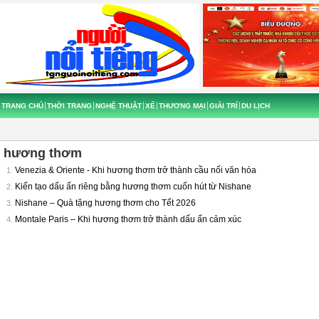
TRANG CHỦ
THỜI TRANG
NGHỆ THUẬT
XẾ
THƯƠNG MẠI
GIẢI TRÍ
DU LỊCH
hương thơm
Venezia & Oriente - Khi hương thơm trở thành cầu nối văn hóa
1.
Kiến tạo dấu ấn riêng bằng hương thơm cuốn hút từ Nishane
2.
Nishane – Quà tặng hương thơm cho Tết 2026
3.
Montale Paris – Khi hương thơm trở thành dấu ấn cảm xúc
4.