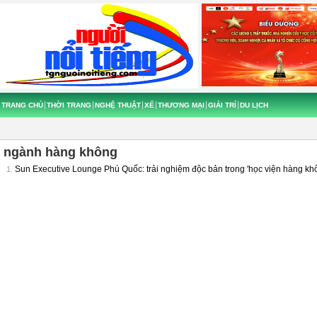
TRANG CHỦ
THỜI TRANG
NGHỆ THUẬT
XẾ
THƯƠNG MẠI
GIẢI TRÍ
DU LỊCH
ngành hàng không
Sun Executive Lounge Phú Quốc: trải nghiệm độc bản trong 'học viện hàng kh
1.