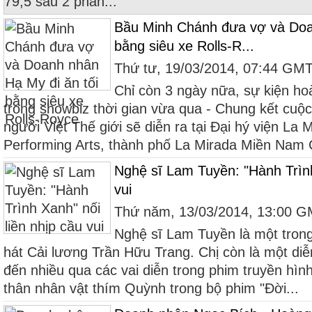
79,5 sau 2 phần...
Bầu Minh Chánh đưa vợ và Doan
bằng siêu xe Rolls-R...
Thứ tư, 19/03/2014, 07:44 GM
Chỉ còn 3 ngày nữa, sự kiện hoà
trong showbiz thời gian vừa qua - Chung kết cuộ
người Việt Thế giới sẽ diễn ra tại Đại hý viện La 
Performing Arts, thành phố La Mirada Miền Nam Ca
Nghệ sĩ Lam Tuyền: "Hành Trình
vui
Thứ năm, 13/03/2014, 13:00 
Nghệ sĩ Lam Tuyền là một tron
hát Cải lương Trần Hữu Trang. Chị còn là một diễ
đến nhiều qua các vai diễn trong phim truyền hình
thân nhân vật thím Quỳnh trong bộ phim "Đời...