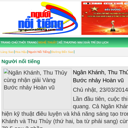
TRANG CHỦ
THỜI TRANG
NGHỆ THUẬT
XẾ
THƯƠNG MẠI
GIẢI TRÍ
DU LỊCH
Làng Sao
Hoa Hậu
Người Nổi Tiếng
Đường Đến Sao
Người nổi tiếng
Ngân Khánh, Thu Thủ
Bước nhảy Hoàn vũ
Chủ nhật, 23/03/201
Lần đầu tiên, cuộc thi
quang. Cả Ngân Khán
hiện kỹ thuật điêu luyện và khả năng sáng tạo tr
Khánh và Thu Thủy (thứ hai, ba từ phải sang) c