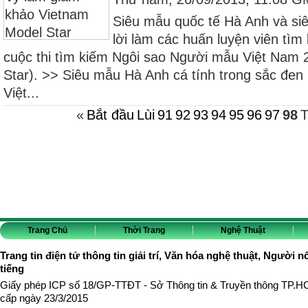
Siêu mẫu quốc tế Hà Anh và s
lời làm các huấn luyện viên tìm 
cuộc thi tìm kiếm Ngôi sao Người mẫu Việt Nam
Star). >> Siêu mẫu Hà Anh cá tính trong sắc đe
Việt...
«
Bắt đầu
Lùi
91
92
93
94
95
96
97
98
T
Trang Chủ
Thời Trang
Nghệ Thuật
Trang tin điện tử thông tin giải trí, Văn hóa nghệ thuật, Người n
tiếng
Giấy phép ICP số 18/GP-TTĐT - Sở Thông tin & Truyền thông TP.
cấp ngày 23/3/2015