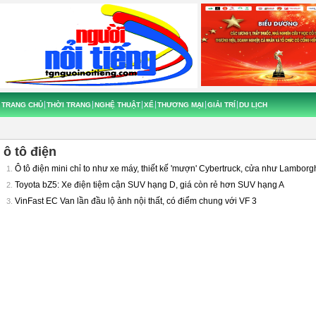
TRANG CHỦ
THỜI TRANG
NGHỆ THUẬT
XẾ
THƯƠNG MẠI
GIẢI TRÍ
DU LỊCH
ô tô điện
Ô tô điện mini chỉ to như xe máy, thiết kế 'mượn' Cybertruck, cửa như Lambor
1.
Toyota bZ5: Xe điện tiệm cận SUV hạng D, giá còn rẻ hơn SUV hạng A
2.
VinFast EC Van lần đầu lộ ảnh nội thất, có điểm chung với VF 3
3.