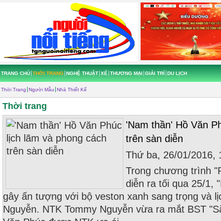
TRANG CHỦ
THỜI TRANG
NGHỆ THUẬT
XẾ
THƯƠNG MẠI
GIẢI TRÍ
DU LỊCH
Thời Trang
Người Mẫu
Nhà Thiết Kế
Thời trang
'Nam thần' Hồ Văn Ph
trên sàn diễn
Thứ ba, 26/01/2016,
Trong chương trình 
diễn ra tối qua 25/1
gây ấn tượng với bộ veston xanh sang trọng và 
Nguyễn. NTK Tommy Nguyễn vừa ra mắt BST "Sắ