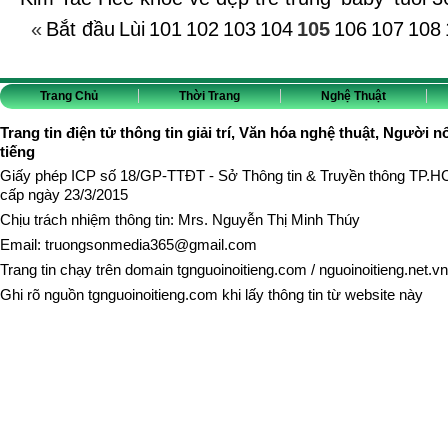
«
Bắt đầu
Lùi
101
102
103
104
105
106
107
108
Trang Chủ
Thời Trang
Nghệ Thuật
Trang tin điện tử thông tin giải trí, Văn hóa nghệ thuật, Người n
tiếng
Giấy phép ICP số 18/GP-TTĐT - Sở Thông tin & Truyền thông TP.
cấp ngày 23/3/2015
Chịu trách nhiệm thông tin: Mrs. Nguyễn Thị Minh Thúy
Email:
truongsonmedia365@gmail.com
Trang tin chạy trên domain
tgnguoinoitieng.com
/
nguoinoitieng.net.vn
Ghi rõ nguồn
tgnguoinoitieng.com
khi lấy thông tin từ website này