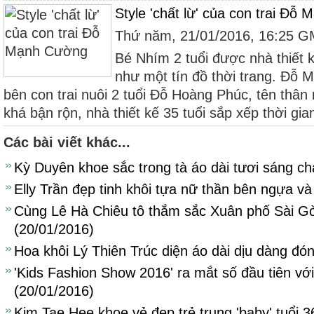
Style 'chất lừ' của con trai Đỗ
Thứ năm, 21/01/2016, 16:25 
Bé Nhím 2 tuổi được nhà thiết 
như một tín đồ thời trang. Đỗ
bên con trai nuôi 2 tuổi Đỗ Hoàng Phúc, tên thân
khá bận rộn, nhà thiết kế 35 tuổi sắp xếp thời gia
Các bài viết khác...
Kỳ Duyên khoe sắc trong tà áo dài tươi sáng ch
Elly Trần đẹp tinh khôi tựa nữ thần bên ngựa và
Cùng Lê Hà Chiêu tô thắm sắc Xuân phố Sài Gòn
(20/01/2016)
Hoa khôi Lý Thiên Trúc diện áo dài dịu dàng đó
'Kids Fashion Show 2016' ra mắt số đầu tiên với
(20/01/2016)
Kim Tae Hee khoe vẻ đẹp trẻ trung 'baby' tuổi 3