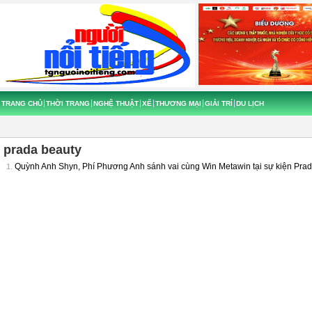
TRANG CHỦ
THỜI TRANG
NGHỆ THUẬT
XẾ
THƯƠNG MẠI
GIẢI TRÍ
DU LỊCH
prada beauty
Quỳnh Anh Shyn, Phí Phương Anh sánh vai cùng Win Metawin tại sự kiện Pra
1.