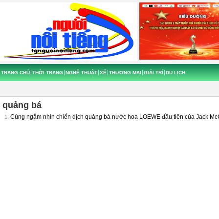
TRANG CHỦ
THỜI TRANG
NGHỆ THUẬT
XẾ
THƯƠNG MẠI
GIẢI TRÍ
DU LỊCH
quảng bá
Cùng ngắm nhìn chiến dịch quảng bá nước hoa LOEWE đầu tiên của Jack Mc
1.