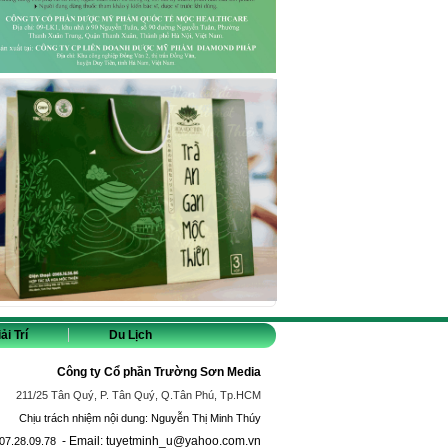
ải Trí
Du Lịch
Công ty Cổ phần Trường Sơn Media
211/25 Tân Quý, P. Tân Quý, Q.Tân Phú, Tp.HCM
Chịu trách nhiệm nội dung: Nguyễn Thị Minh Thúy
- Email: tuyetminh_u@yahoo.com.vn
07.28.09.78