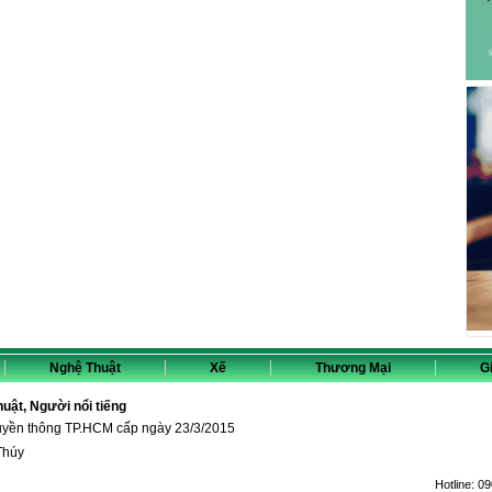
Nghệ Thuật
Xế
Thương Mại
Gi
thuật, Người nổi tiếng
ruyền thông TP.HCM cấp ngày 23/3/2015
Thúy
Hotline:
09