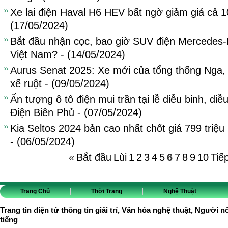
Xe lai điện Haval H6 HEV bất ngờ giảm giá cả 10
(17/05/2024)
Bắt đầu nhận cọc, bao giờ SUV điện Mercedes-
Việt Nam? - (14/05/2024)
Aurus Senat 2025: Xe mới của tổng thống Nga, cả
xế ruột - (09/05/2024)
Ấn tượng ô tô điện mui trần tại lễ diễu binh, d
Điện Biên Phủ - (07/05/2024)
Kia Seltos 2024 bản cao nhất chốt giá 799 triệu
- (06/05/2024)
«
Bắt đầu
Lùi
1
2
3
4
5
6
7
8
9
10
Tiế
Trang Chủ
Thời Trang
Nghệ Thuật
Trang tin điện tử thông tin giải trí, Văn hóa nghệ thuật, Người n
tiếng