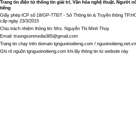
Trang tin điện tử thông tin giải trí, Văn hóa nghệ thuật, Người n
tiếng
Giấy phép ICP số 18/GP-TTĐT - Sở Thông tin & Truyền thông TP.
cấp ngày 23/3/2015
Chịu trách nhiệm thông tin: Mrs. Nguyễn Thị Minh Thúy
Email:
truongsonmedia365@gmail.com
Trang tin chạy trên domain
tgnguoinoitieng.com
/
nguoinoitieng.net.vn
Ghi rõ nguồn
tgnguoinoitieng.com
khi lấy thông tin từ website này