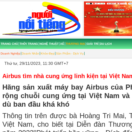
TRANG CHỦ
THỜI TRANG
NGHỆ THUẬT
XẾ
THƯƠNG MẠI
GIẢI TRÍ
DU LỊCH
Doanh Nghiệp
Doanh Nhân
Khỏe-Đẹp
Sản Phẩm - Dịch Vụ
Thứ tư, 29/11/2023, 11:30 GMT+7
Airbus tìm nhà cung ứng linh kiện tại Việt Na
Hãng sản xuất máy bay Airbus của
rộng chuỗi cung ứng tại Việt Nam và
dù ban đầu khá khó
Thông tin trên được bà Hoàng Tri Mai,
Việt Nam, cho biết tại Diễn đàn Thươ