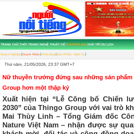
TRANG CHỦ
THỜI TRANG
NGHỆ THUẬT
XẾ
THƯƠNG MẠI
GIẢI TRÍ
DU LỊCH
Doanh Nghiệp
Doanh Nhân
Khỏe-Đẹp
Sản Phẩm - Dịch Vụ
Thứ năm, 21/05/2026, 23:37 GMT+7
Nữ thuyền trưởng đứng sau những sản phẩm 
Group hơn một thập kỷ
Xuất hiện tại “Lễ Công bố Chiến lư
2030” của Thingo Group với vai trò kh
Mai Thùy Linh – Tổng Giám đốc Cô
Nature Việt Nam – nhận được sự qu
khách mời, đối tác và cộng đồng do