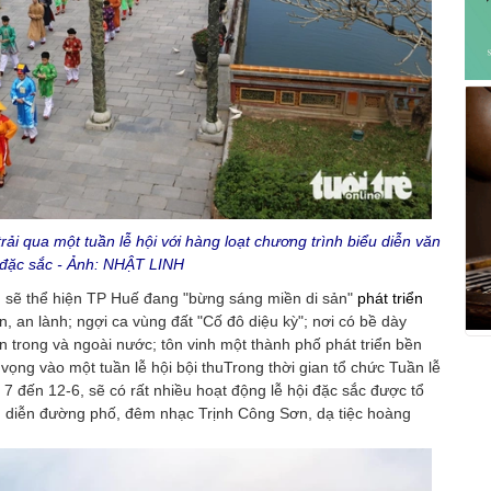
ải qua một tuần lễ hội với hàng loạt chương trình biểu diễn văn
đặc sắc - Ảnh: NHẬT LINH
u sẽ thể hiện TP Huế đang "bừng sáng miền di sản"
phát triển
iện, an lành; ngợi ca vùng đất "Cố đô diệu kỳ"; nơi có bề dày
n trong và ngoài nước; tôn vinh một thành phố phát triển bền
vọng vào một tuần lễ hội bội thuTrong thời gian tổ chức Tuần lễ
 7 đến 12-6, sẽ có rất nhiều hoạt động lễ hội đặc sắc được tổ
ng diễn đường phố, đêm nhạc Trịnh Công Sơn, dạ tiệc hoàng