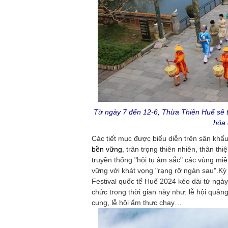
Từ ngày 7 đến 12-6, Thừa Thiên Huế sẽ tr
hóa 
Các tiết mục được biểu diễn trên sân khấ
bền vững
, trân trọng thiên nhiên, thân th
truyền thống "hội tụ âm sắc" các vùng miề
vững với khát vọng "rạng rỡ ngàn sau".Kỳ 
Festival quốc tế Huế 2024 kéo dài từ ngày
chức trong thời gian này như: lễ hội quả
cung, lễ hội ẩm thực chay…