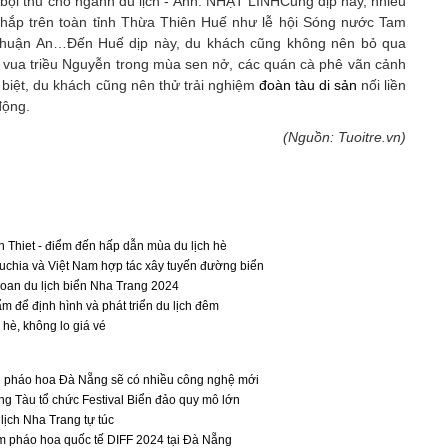
 bội thu cho ngành du lịch - Ảnh: NHẬT LINHCũng dịp này, nhiều
 khắp trên toàn tỉnh Thừa Thiên Huế như lễ hội Sóng nước Tam
 Thuận An…Đến Huế dịp này, du khách cũng không nên bỏ qua
ị vua triều Nguyễn trong mùa sen nở, các quán cà phê vãn cảnh
iệt, du khách cũng nên thử trải nghiệm
đoàn tàu di sản
nối liền
động.
(Nguồn: Tuoitre.vn)
Thiet - điểm đến hấp dẫn mùa du lịch hè
chia và Việt Nam hợp tác xây tuyến đường biển
oan du lịch biển Nha Trang 2024
m để định hình và phát triển du lịch đêm
è, không lo giá vé
i pháo hoa Đà Nẵng sẽ có nhiều công nghệ mới
ng Tàu tổ chức Festival Biển đảo quy mô lớn
lịch Nha Trang tự túc
 pháo hoa quốc tế DIFF 2024 tại Đà Nẵng