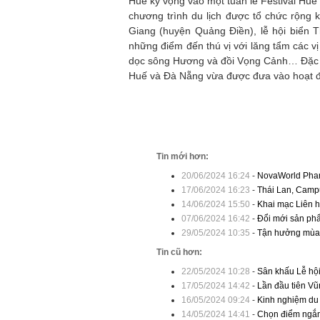
Huế kỳ vọng vào một tuần lễ Festival Huế
chương trình du lịch được tổ chức rộng
Giang (huyện Quảng Điền), lễ hội biển
những điểm đến thú vị với lăng tẩm các v
dọc sông Hương và đồi Vọng Cảnh… Đặc b
Huế và Đà Nẵng vừa được đưa vào hoạt 
Tin mới hơn:
20/06/2024 16:24
-
NovaWorld Phan 
17/06/2024 16:23
-
Thái Lan, Campu
14/06/2024 15:50
-
Khai mạc Liên h
07/06/2024 16:42
-
Đổi mới sản phẩ
29/05/2024 10:35
-
Tận hưởng mùa h
Tin cũ hơn:
22/05/2024 10:28
-
Sân khấu Lễ hộ
17/05/2024 14:42
-
Lần đầu tiên Vũ
16/05/2024 09:24
-
Kinh nghiệm du 
14/05/2024 14:41
-
Chọn điểm ngắm