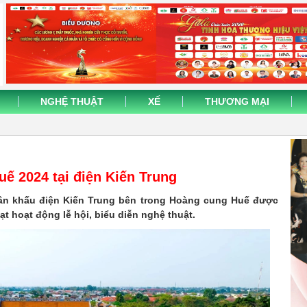
NGHỆ THUẬT
XẾ
THƯƠNG MẠI
uế 2024 tại điện Kiến Trung
 sân khấu điện Kiến Trung bên trong Hoàng cung Huế được
t hoạt động lễ hội, biểu diễn nghệ thuật.