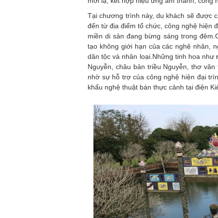
mới lạ, kết hợp hiệu ứng âm thanh, công n
Tại chương trình này, du khách sẽ được
đến từ địa điểm tổ chức, công nghệ hiện 
miền di sản đang bừng sáng trong đêm.C
tạo không giới hạn của các nghệ nhân, ngh
dân tộc và nhân loại.Những tinh hoa như
Nguyễn, châu bản triều Nguyễn, thơ văn t
nhờ sự hỗ trợ của công nghệ hiện đại trì
khấu nghệ thuật bán thực cảnh tại điện Ki