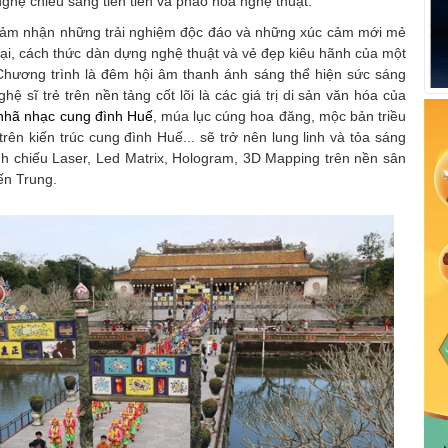
ghệ chiếu sáng tiên tiến và pháo hoa nghệ thuật.
 cảm nhận những trải nghiệm độc đáo và những xúc cảm mới mẻ
đại, cách thức dàn dựng nghệ thuật và vẻ đẹp kiêu hãnh của một
hương trình là đêm hội âm thanh ánh sáng thể hiện sức sáng
ệ sĩ trẻ trên nền tảng cốt lõi là các giá trị di sản văn hóa của
nhã nhạc cung đình Huế
, múa lục cúng hoa đăng, mộc bản triều
rên kiến trúc cung đình Huế... sẽ trở nên lung linh và tỏa sáng
nh chiếu Laser, Led Matrix, Hologram, 3D Mapping trên nền sân
ến Trung.