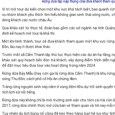
Rừng dừa tấp nập thúng chai đưa khách tham qua
Vị trí mở tour dự kiến chọn một khu vực khá tách biệt, bao quanh r
vụ nhóm khách yêu thích tìm hiểu không gian sinh thái sông nước, c
dòng khách các nước châu Âu.
Qua khảo sát từ thực tế, đoàn bao gồm các sở ngành tại tỉnh Quả
định kế hoạch mở tour là khả thi.
Một khi hình thành, tour sẽ đưa khách tham quan một khu vực rừn
Bồn, lâu nay ít được khai thác.
Trước mắt xã Cẩm Thanh lập thủ tục thực hiện các dự án hạ tầng, nạ
khảo sát quy hoạch bến đón trả khách, xây dựng điểm trình diễn n
để đặt mục tiêu đưa tour vào hoạt động trong năm 2024.
Rừng dừa Bảy Mẫu (hay còn gọi là rừng dừa Cẩm Thanh) là khu rừn
sông Thu Bồn, cách phố cổ Hội An chừng 4km.
Trảng rừng nguyên sinh này nằm ở vùng đệm Khu dự trữ sinh quyển t
tích lịch sử nổi tiếng.
Rừng dừa này không chỉ là môi trường sinh sản cho tôm cá mà còn l
2017, rừng dừa chính thức mở cửa bán vé tham quan và tới nay mỗi n
Tuy nhiên du lịch bùng nổ cũng đã kéo theo hàng loạt hệ lụy như tìn