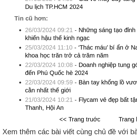
Du lịch TP.HCM 2024
Tin cũ hơn:
26/03/2024 09:21
-
Những sáng tạo đỉnh
khiến hậu thế kinh ngạc
25/03/2024 11:10
-
‘Thác máu’ bí ẩn ở N
khoa học trăn trở cả trăm năm
22/03/2024 10:08
-
Doanh nghiệp tung gó
đến Phú Quốc hè 2024
22/03/2024 09:59
-
Bàn tay khổng lồ vươ
cằn nhất thế giới
21/03/2024 10:21
-
Flycam vẻ đẹp bất t
Thanh, Hội An
<< Trang truớc
Trang 
Xem thêm các bài viết cùng chủ đề với bài 