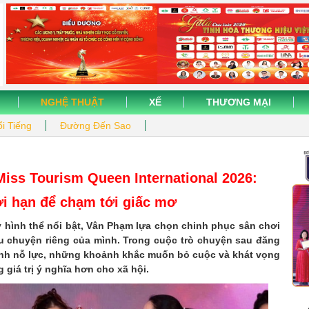
NGHỆ THUẬT
XẾ
THƯƠNG MẠI
i Tiếng
Đường Đến Sao
iss Tourism Queen International 2026:
ới hạn để chạm tới giấc mơ
y hình thể nổi bật, Vân Phạm lựa chọn chinh phục sân chơi
câu chuyện riêng của mình. Trong cuộc trò chuyện sau đăng
rình nỗ lực, những khoảnh khắc muốn bỏ cuộc và khát vọng
iá trị ý nghĩa hơn cho xã hội.