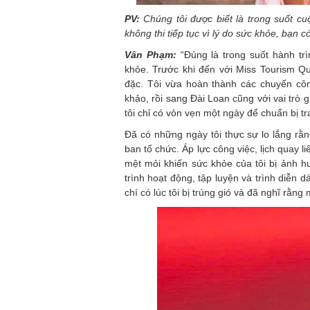
PV:
Chúng tôi được biết là trong suốt cu
không thi tiếp tục vì lý do sức khỏe, bạn c
Vân Phạm:
“Đúng là trong suốt hành trì
khỏe. Trước khi đến với Miss Tourism Que
đặc. Tôi vừa hoàn thành các chuyến côn
khảo, rồi sang Đài Loan cũng với vai trò 
tôi chỉ có vỏn vẹn một ngày để chuẩn bị tr
Đã có những ngày tôi thực sự lo lắng rằn
ban tổ chức. Áp lực công việc, lịch quay l
mệt mỏi khiến sức khỏe của tôi bị ảnh hư
trình hoạt động, tập luyện và trình diễn d
chí có lúc tôi bị trúng gió và đã nghĩ rằng