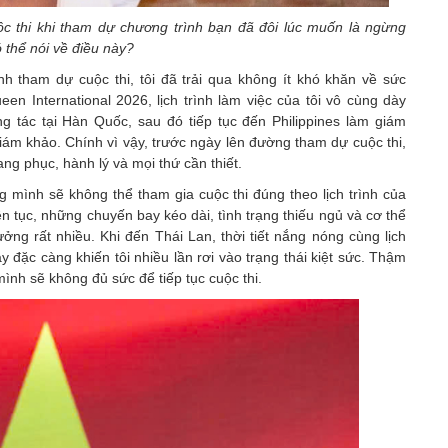
ộc thi khi tham dự chương trình bạn đã đôi lúc muốn là ngừng
ó thể nói về điều này?
nh tham dự cuộc thi, tôi đã trải qua không ít khó khăn về sức
en International 2026, lịch trình làm việc của tôi vô cùng dày
g tác tại Hàn Quốc, sau đó tiếp tục đến Philippines làm giám
giám khảo. Chính vì vậy, trước ngày lên đường tham dự cuộc thi,
ang phục, hành lý và mọi thứ cần thiết.
g mình sẽ không thể tham gia cuộc thi đúng theo lịch trình của
iên tục, những chuyến bay kéo dài, tình trạng thiếu ngủ và cơ thể
ởng rất nhiều. Khi đến Thái Lan, thời tiết nắng nóng cùng lịch
ày đặc càng khiến tôi nhiều lần rơi vào trạng thái kiệt sức. Thậm
 mình sẽ không đủ sức để tiếp tục cuộc thi.