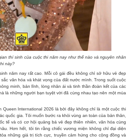
ian thí sinh của cuộc thi năm nay như thế nào và nguyên nhân
thi này?
 sinh năm nay rất cao. Mỗi cô gái đều không chỉ sở hữu vẻ đẹp
 sắc văn hóa và khát vọng của đất nước mình. Trong suốt cuộc
hông minh, bản lĩnh, lòng nhân ái và tinh thần đoàn kết của các
hủ mà là những người bạn tuyệt vời đã cùng nhau tạo nên một mùa
m Queen International 2026 là bởi đây không chỉ là một cuộc thi
ác quốc gia. Tôi muốn bước ra khỏi vùng an toàn của bản thân,
ốc tế và có cơ hội quảng bá vẻ đẹp thiên nhiên, văn hóa cùng
u. Hơn hết, tôi tin rằng chiếc vương miện không chỉ đại diện
tỏa những giá trị tích cực, truyền cảm hứng cho cộng đồng và