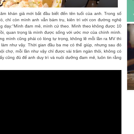
ăm khán giả mới bắt đầu biết đến tên tuổi của anh. Trong số
, chỉ còn mình anh vẫn bám trụ, kiên trì với con đường nghệ
từng dạy:“Mình đam mê, mình cứ theo. Mình theo không được 10
rồi, quan trọng là mình được sống với ước mơ của chính mình.
g mình cũng phải có lòng tự trọng, không lẽ mỗi lần ra MV thì
c làm như vậy. Thời gian đầu ba mẹ có thể giúp, nhưng sau đó
hội chợ, mỗi lần như vậy chỉ được vài trăm ngàn thôi, không có
n ấy cũng đủ để anh duy trì và nuôi dưỡng đam mê, luôn tin rằng