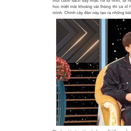
một cuốn sách dạy nhạc rồi tự nhìn, tự h
học miệt mài khoảng vài tháng thì ca sĩ 
mình. Chính cây đàn này tạo ra những bài 