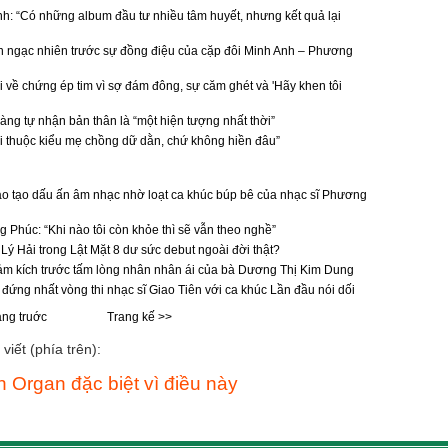
 “Có những album đầu tư nhiều tâm huyết, nhưng kết quả lại
ngạc nhiên trước sự đồng điệu của cặp đôi Minh Anh – Phương
 về chứng ép tim vì sợ đám đông, sự căm ghét và 'Hãy khen tôi
g tự nhận bản thân là “một hiện tượng nhất thời”
ôi thuộc kiểu mẹ chồng dữ dằn, chứ không hiền đâu”
o tạo dấu ấn âm nhạc nhờ loạt ca khúc búp bê của nhạc sĩ Phương
 Phúc: “Khi nào tôi còn khỏe thì sẽ vẫn theo nghề”
ý Hải trong Lật Mặt 8 dư sức debut ngoài đời thật?
m kích trước tấm lòng nhân nhân ái của bà Dương Thị Kim Dung
ứng nhất vòng thi nhạc sĩ Giao Tiên với ca khúc Lần đầu nói dối
ang truớc
Trang kế >>
viết (phía trên):
n Organ đặc biệt vì điều này