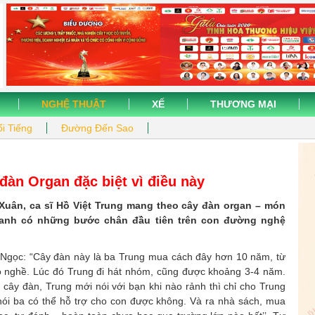
NGHỆ THUẬT
XẾ
THƯƠNG MẠI
i Tiếng
Đường Đến Sao
 đàn Organ đặc biệt vì điều này
Xuân, ca sĩ Hồ Việt Trung mang theo cây đàn organ – món
 anh có những bước chân đầu tiên trên con đường nghệ
h Ngọc: “Cây đàn này là ba Trung mua cách đây hơn 10 năm, từ
 nghề. Lúc đó Trung đi hát nhóm, cũng được khoảng 3-4 năm.
 cây đàn, Trung mới nói với bạn khi nào rảnh thì chỉ cho Trung
nói ba có thể hỗ trợ cho con được không. Và ra nhà sách, mua