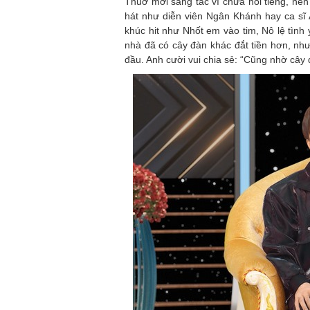
Thuở mới sáng tác vì chưa nổi tiếng, nê
hát như diễn viên Ngân Khánh hay ca sĩ
khúc hit như Nhốt em vào tim, Nô lệ tình
nhà đã có cây đàn khác đắt tiền hơn, nh
đầu. Anh cười vui chia sẻ: “Cũng nhờ cây