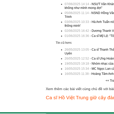
07/06/2025 14:14
-
NSƯT Vân Khánh:
không như mình mong đợi”
05/06/2025 11:14
-
NSND Hồng Vân 
Trinh
03/06/2025 10:33
-
Hà Anh Tuấn nói
thông minh'
02/06/2025 16:42
-
Dương Thanh Vàn
01/06/2025 16:36
-
Ca sĩ Mỹ Lệ: “T
Tin cũ hơn:
26/05/2025 13:05
-
Ca sĩ Thanh Thả
Uyên
26/05/2025 12:52
-
Ca sĩ Ưng Hoàng
19/05/2025 19:18
-
Nhóm nhạc của L
16/05/2025 15:34
-
MC Ngọc Lan cả
16/05/2025 11:38
-
Hoàng Tâm Anh đ
<< Tr
Xem thêm các bài viết cùng chủ đề với bài 
Ca sĩ Hồ Việt Trung giữ cây đà