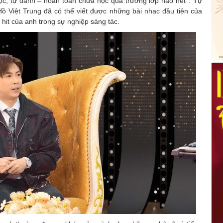
ọc, tự đánh – hoàn toàn chưa học qua trường lớp nào hết’’. Tự
Hồ Việt Trung đã có thể viết được những bài nhạc đầu tiên của
hit của anh trong sự nghiệp sáng tác.