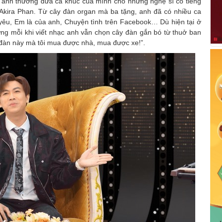
n anh thường đưa ca khúc của mình cho những nghệ sĩ có tiếng
 Akira Phan. Từ cây đàn organ mà ba tặng, anh đã có nhiều ca
 yêu, Em là của anh, Chuyện tình trên Facebook… Dù hiện tại ở
ưng mỗi khi viết nhạc anh vẫn chọn cây đàn gắn bó từ thuở ban
 đàn này mà tôi mua được nhà, mua được xe!”.