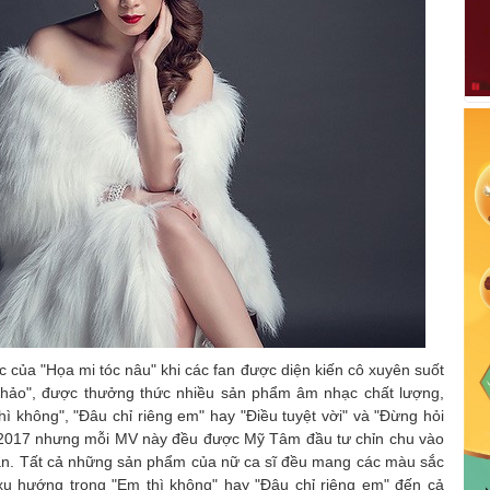
của "Họa mi tóc nâu" khi các fan được diện kiến cô xuyên suốt
 hảo", được thưởng thức nhiều sản phẩm âm nhạc chất lượng,
hì không", "Đâu chỉ riêng em" hay "Điều tuyệt vời" và "Đừng hỏi
 2017 nhưng mỗi MV này đều được Mỹ Tâm đầu tư chỉn chu vào
ản. Tất cả những sản phẩm của nữ ca sĩ đều mang các màu sắc
kịp xu hướng trong "Em thì không" hay "Đâu chỉ riêng em" đến cả