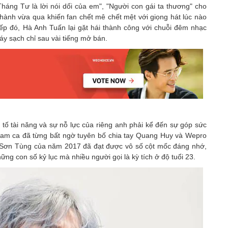
háng Tư là lời nói dối của em", "Người con gái ta thương" cho
hành vừa qua khiến fan chết mê chết mệt với giọng hát lúc nào
iếp đó, Hà Anh Tuấn lại gặt hái thành công với chuỗi đêm nhạc
háy sạch chỉ sau vài tiếng mở bán.
ố tài năng và sự nỗ lực của riêng anh phải kể đến sự góp sức
am ca đã từng bất ngờ tuyên bố chia tay Quang Huy và Wepro
ó, Sơn Tùng của năm 2017 đã đạt được vô số cột mốc đáng nhớ,
ững con số kỷ lục mà nhiều người gọi là kỳ tích ở độ tuổi 23.