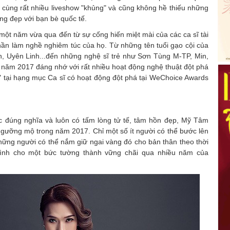
w, cùng rất nhiều liveshow "khủng" và cũng không hề thiếu những
ng đẹp với bạn bè quốc tế.
ột năm vừa qua đến từ sự cống hiến miệt mài của các ca sĩ tài
ần làm nghề nghiêm túc của họ. Từ những tên tuổi gạo cội của
, Uyên Linh...đến những nghệ sĩ trẻ như Sơn Tùng M-TP, Min,
 năm 2017 đáng nhớ với rất nhiều hoạt động nghệ thuật đột phá
" tại hạng mục Ca sĩ có hoạt động đột phá tại WeChoice Awards
 đúng nghĩa và luôn có tấm lòng tử tế, tâm hồn đẹp, Mỹ Tâm
 ngưỡng mộ trong năm 2017. Chỉ một số ít người có thể bước lên
hững người có thể nắm giữ ngai vàng đó cho bản thân theo thời
ình cho một bức tường thành vững chãi qua nhiều năm của