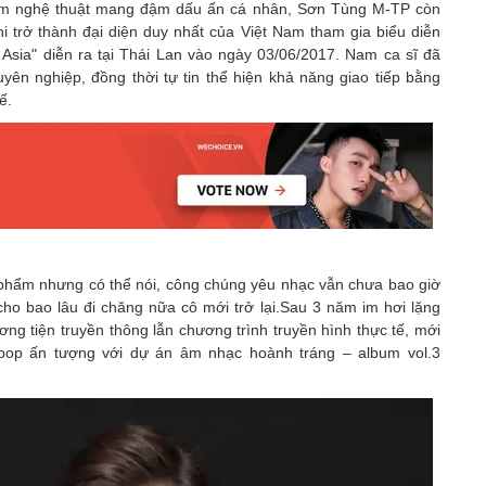
ẩm nghệ thuật mang đậm dấu ấn cá nhân, Sơn Tùng M-TP còn
 trở thành đại diện duy nhất của Việt Nam tham gia biểu diễn
t Asia" diễn ra tại Thái Lan vào ngày 03/06/2017. Nam ca sĩ đã
ên nghiệp, đồng thời tự tin thể hiện khả năng giao tiếp bằng
ế.
 phẩm nhưng có thể nói, công chúng yêu nhạc vẫn chưa bao giờ
ho bao lâu đi chăng nữa cô mới trở lại.Sau 3 năm im hơi lặng
ơng tiện truyền thông lẫn chương trình truyền hình thực tế, mới
op ấn tượng với dự án âm nhạc hoành tráng – album vol.3