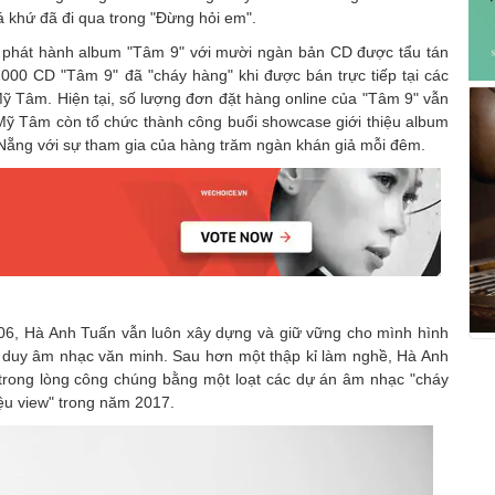
 khứ đã đi qua trong "Đừng hỏi em".
 phát hành album "Tâm 9" với mười ngàn bản CD được tẩu tán
000 CD "Tâm 9" đã "cháy hàng" khi được bán trực tiếp tại các
ỹ Tâm. Hiện tại, số lượng đơn đặt hàng online của "Tâm 9" vẫn
Mỹ Tâm còn tổ chức thành công buổi showcase giới thiệu album
 Nẵng với sự tham gia của hàng trăm ngàn khán giả mỗi đêm.
006, Hà Anh Tuấn vẫn luôn xây dựng và giữ vững cho mình hình
tư duy âm nhạc văn minh. Sau hơn một thập kỉ làm nghề, Hà Anh
 trong lòng công chúng bằng một loạt các dự án âm nhạc "cháy
iệu view" trong năm 2017.