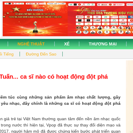
NGHỆ THUẬT
XẾ
THƯƠNG MẠI
i Tiếng
Đường Đến Sao
uấn... ca sĩ nào có hoạt động đột phá
ghiêm túc cùng những sản phẩm âm nhạc chất lượng, gây
yêu nhạc, đây chính là những ca sĩ có hoạt động đột phá
n giả trẻ tại Việt Nam thường quan tâm đến nền âm nhạc quốc
rong nước thì hiện tại, Vpop đã thực sự thay đổi diện mạo và
 2017, người hâm mộ đã được chứng kiến bước phát triển quan