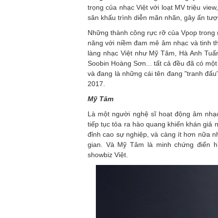
trọng của nhạc Việt với loạt MV triệu vie
sân khấu trình diễn mãn nhãn, gây ấn tượ
Những thành công rực rỡ của Vpop trong m
năng với niềm đam mê âm nhạc và tinh th
làng nhạc Việt như Mỹ Tâm, Hà Anh Tuấn
Soobin Hoàng Sơn... tất cả đều đã có một
và đang là những cái tên đang "tranh đấu
2017.
Mỹ Tâm
Là một người nghệ sĩ hoạt động âm nhạc
tiếp tục tỏa ra hào quang khiến khán giả
đỉnh cao sự nghiệp, và càng ít hơn nữa n
gian. Và Mỹ Tâm là minh chứng điển h
showbiz Việt.