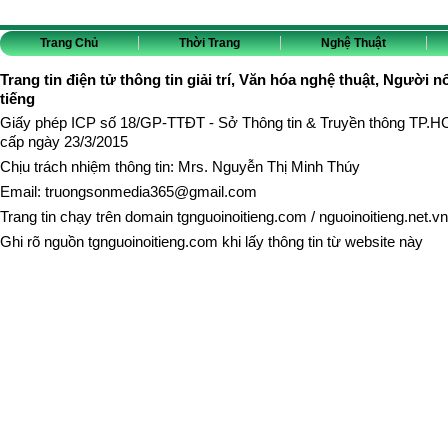
Trang Chủ
Thời Trang
Nghệ Thuật
Trang tin điện tử thông tin giải trí, Văn hóa nghệ thuật, Người n
tiếng
Giấy phép ICP số 18/GP-TTĐT - Sở Thông tin & Truyền thông TP.
cấp ngày 23/3/2015
Chịu trách nhiệm thông tin: Mrs. Nguyễn Thị Minh Thúy
Email:
truongsonmedia365@gmail.com
Trang tin chạy trên domain
tgnguoinoitieng.com
/
nguoinoitieng.net.vn
Ghi rõ nguồn
tgnguoinoitieng.com
khi lấy thông tin từ website này