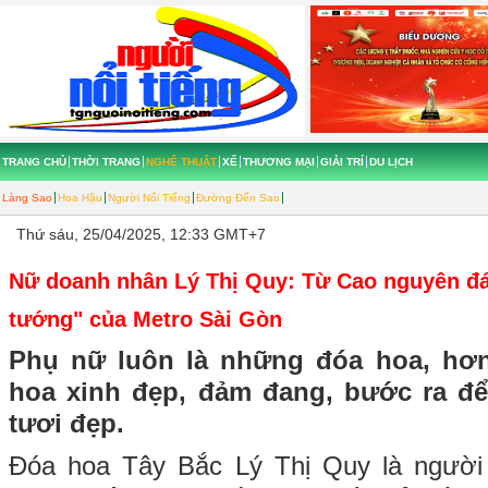
TRANG CHỦ
THỜI TRANG
NGHỆ THUẬT
XẾ
THƯƠNG MẠI
GIẢI TRÍ
DU LỊCH
Làng Sao
Hoa Hậu
Người Nổi Tiếng
Đường Đến Sao
Thứ sáu, 25/04/2025, 12:33 GMT+7
Nữ doanh nhân Lý Thị Quy: Từ Cao nguyên đ
tướng" của Metro Sài Gòn
Phụ nữ luôn là những đóa hoa, hơ
hoa xinh đẹp, đảm đang, bước ra đ
tươi đẹp.
Đóa hoa Tây Bắc Lý Thị Quy là người