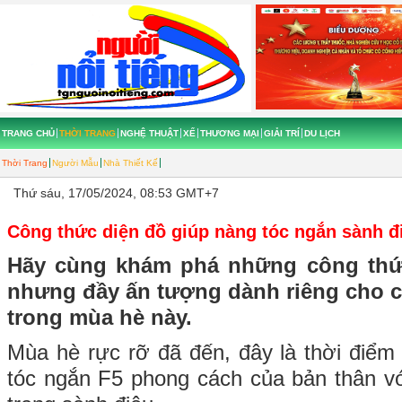
TRANG CHỦ
THỜI TRANG
NGHỆ THUẬT
XẾ
THƯƠNG MẠI
GIẢI TRÍ
DU LỊCH
Thời Trang
Người Mẫu
Nhà Thiết Kế
Thứ sáu, 17/05/2024, 08:53 GMT+7
Công thức diện đồ giúp nàng tóc ngắn sành đ
Hãy cùng khám phá những công thứ
nhưng đầy ấn tượng dành riêng cho c
trong mùa hè này.
Mùa hè rực rỡ đã đến, đây là thời điểm
tóc ngắn F5 phong cách của bản thân v