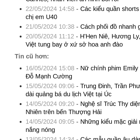
22/05/2024 14:58
-
Các kiểu quần shorts
chị em U40
21/05/2024 10:38
-
Cách phối đồ nhanh 
20/05/2024 11:12
-
H'Hen Niê, Hương Ly,
Việt tung bay ở xứ sở hoa anh đào
Tin cũ hơn:
16/05/2024 15:08
-
Nữ chính phim Emily 
Đỗ Mạnh Cường
15/05/2024 09:06
-
Trung Đinh, Trần Phư
dài quảng bá du lịch Việt tại Úc
14/05/2024 09:20
-
Nghệ sĩ Trúc Thy diệ
Nhiên trên bến Thượng Hải
14/05/2024 09:05
-
Những kiểu mặc giải n
nắng nóng
13/05/2024 14:34
-
Các mẫu quần âu dà