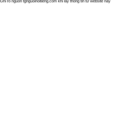
Ghi rõ nguồn
tgnguoinoitieng.com
khi lấy thông tin từ website này