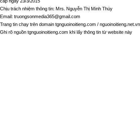
cấp ngày 23/3/2015
Chịu trách nhiệm thông tin: Mrs. Nguyễn Thị Minh Thúy
Email:
truongsonmedia365@gmail.com
Trang tin chạy trên domain
tgnguoinoitieng.com
/
nguoinoitieng.net.vn
Ghi rõ nguồn
tgnguoinoitieng.com
khi lấy thông tin từ website này