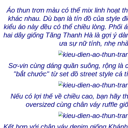
Áo thun trơn màu có thể mix linh hoạt 
khác nhau. Dù bạn là tín đồ của style đi
kiểu áo này đều có thể chiều lòng. Phối 
hai dây giống Tăng Thanh Hà là gợi ý d
ưa sự nữ tính, nhẹ nh
Sơ-vin cùng dáng quần suông, rộng là 
"bắt chước" từ set đồ street style cá
Nếu có lợi thế về chiều cao, bạn hãy t
oversized cùng chân váy ruffle gi
Kết hợp với chân váy denim giống Khánh