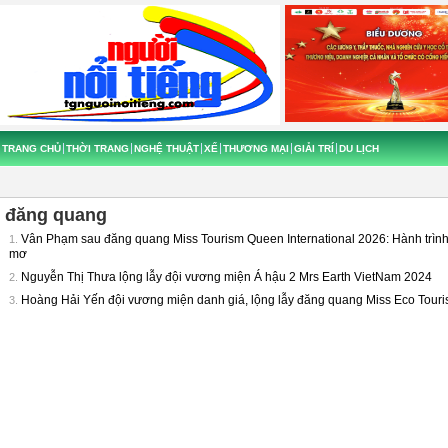
TRANG CHỦ
THỜI TRANG
NGHỆ THUẬT
XẾ
THƯƠNG MẠI
GIẢI TRÍ
DU LỊCH
đăng quang
Vân Phạm sau đăng quang Miss Tourism Queen International 2026: Hành trình 
1.
mơ
Nguyễn Thị Thưa lộng lẫy đội vương miện Á hậu 2 Mrs Earth VietNam 2024
2.
Hoàng Hải Yến đội vương miện danh giá, lộng lẫy đăng quang Miss Eco Tour
3.