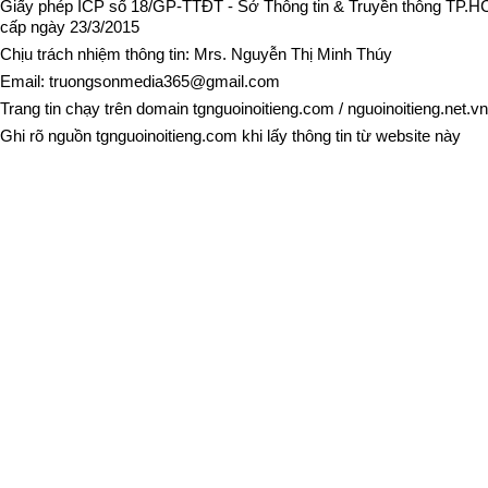
Giấy phép ICP số 18/GP-TTĐT - Sở Thông tin & Truyền thông TP.
cấp ngày 23/3/2015
Chịu trách nhiệm thông tin: Mrs. Nguyễn Thị Minh Thúy
Email:
truongsonmedia365@gmail.com
Trang tin chạy trên domain
tgnguoinoitieng.com
/
nguoinoitieng.net.vn
Ghi rõ nguồn
tgnguoinoitieng.com
khi lấy thông tin từ website này