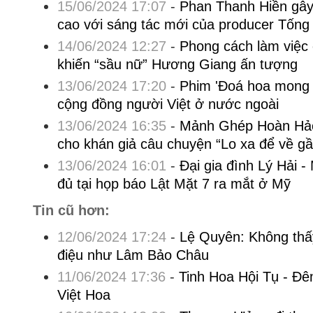
15/06/2024 17:07
-
Phan Thanh Hiền gây 
cao với sáng tác mới của producer Tống
14/06/2024 12:27
-
Phong cách làm việc 
khiến “sầu nữ” Hương Giang ấn tượng
13/06/2024 17:20
-
Phim 'Đoá hoa mong 
cộng đồng người Việt ở nước ngoài
13/06/2024 16:35
-
Mảnh Ghép Hoàn Hảo
cho khán giả câu chuyện “Lo xa để về gầ
13/06/2024 16:01
-
Đại gia đình Lý Hải 
đủ tại họp báo Lật Mặt 7 ra mắt ở Mỹ
Tin cũ hơn:
12/06/2024 17:24
-
Lệ Quyên: Không thấ
điệu như Lâm Bảo Châu
11/06/2024 17:36
-
Tinh Hoa Hội Tụ - Đêm
Việt Hoa