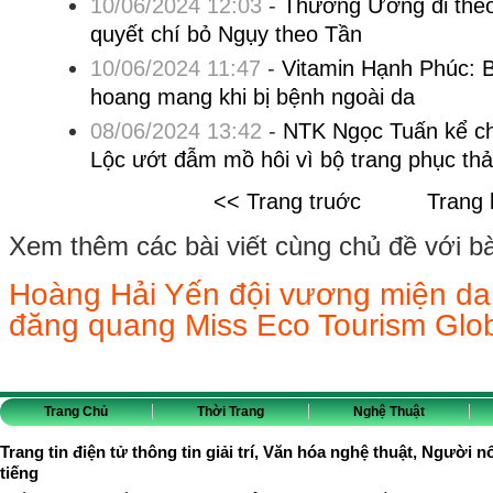
10/06/2024 12:03
-
Thương Ưởng đi theo t
quyết chí bỏ Ngụy theo Tần
10/06/2024 11:47
-
Vitamin Hạnh Phúc: 
hoang mang khi bị bệnh ngoài da
08/06/2024 13:42
-
NTK Ngọc Tuấn kể 
Lộc ướt đẫm mồ hôi vì bộ trang phục th
<< Trang truớc
Trang 
Xem thêm các bài viết cùng chủ đề với bài 
Hoàng Hải Yến đội vương miện dan
đăng quang Miss Eco Tourism Glo
Trang Chủ
Thời Trang
Nghệ Thuật
Trang tin điện tử thông tin giải trí, Văn hóa nghệ thuật, Người n
tiếng