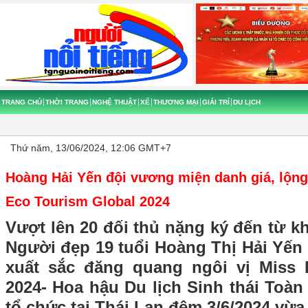
TRANG CHỦ
THỜI TRANG
NGHỆ THUẬT
XẾ
THƯƠNG MẠI
GIẢI TRÍ
DU LỊCH
Thứ năm, 13/06/2024, 12:06 GMT+7
Hoàng Hải Yến đội vương miện danh giá, lộng
Eco Tourism Global 2024
Vượt lên 20 đối thủ nặng ký đến từ kh
Người đẹp 19 tuổi Hoàng Thị Hải Yến
xuất sắc đăng quang ngôi vị Miss 
2024- Hoa hậu Du lịch Sinh thái Toà
tổ chức tại Thái Lan đêm 3/6/2024 vừa