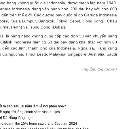
ng hàng không quốc gia Indonesia, được thành lập năm 1949.
Garuda Indonesia đang vận hành hơn 200 tàu bay với hơn 600
 đến trên thế giới. Các đường bay quốc tế do Garuda Indonesia
apore, Kuala Lumpur, Bangkok, Tokyo, Seoul, Hong Kong), Châu
rne, Perth) và Trung Đông (Dubai).
001, là hãng hàng không cung cấp các dịch vụ vận chuyển hàng
 Citilink Indonesia hiện có 59 tàu bay đang khai thác với hơn 80
ịa đến các tỉnh, thành phố của Indonesia. Ngoài ra, Hãng cũng
 Campuchia, Timor Leste, Malaysia, Singapore, Australia, Saudi
(nguồn: toquoc.vn)
i ra sao sau 18 năm làm lễ hội pháo hoa?
 nghị nới lỏng chính sách visa du lịch
tới Đà Nẵng tăng mạnh
ưởng doanh thu 15% trong sáu tháng đầu năm 2024