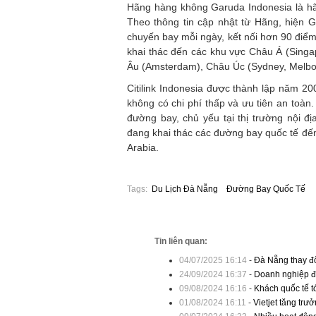
Hãng hàng không Garuda Indonesia là hã
Theo thông tin cập nhật từ Hãng, hiện 
chuyến bay mỗi ngày, kết nối hơn 90 điểm
khai thác đến các khu vực Châu Á (Sing
Âu (Amsterdam), Châu Úc (Sydney, Melbou
Citilink Indonesia được thành lập năm 2
không có chi phí thấp và ưu tiên an toàn.
đường bay, chủ yếu tại thị trường nội đ
đang khai thác các đường bay quốc tế đến
Arabia.
Tags:
Du Lịch Đà Nẵng
Đường Bay Quốc Tế
Tin liên quan:
04/07/2025 16:14
-
Đà Nẵng thay đổ
24/09/2024 16:37
-
Doanh nghiệp đề
09/08/2024 16:16
-
Khách quốc tế 
01/08/2024 16:11
-
Vietjet tăng tr