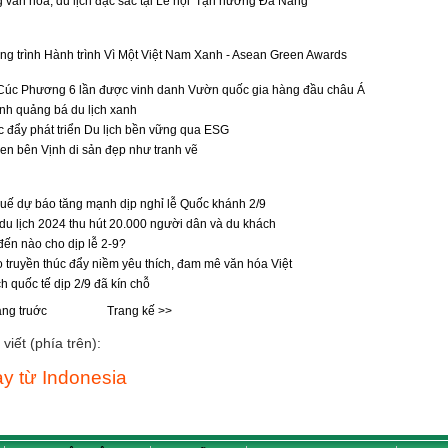
 văn hóa, du lịch đặc sắc tại Lễ hội 'Tận hưởng Đà Nẵng'
g trình Hành trình Vì Một Việt Nam Xanh - Asean Green Awards
Cúc Phương 6 lần được vinh danh Vườn quốc gia hàng đầu châu Á
h quảng bá du lịch xanh
 đẩy phát triển Du lịch bền vững qua ESG
n bên Vịnh di sản đẹp như tranh vẽ
uế dự báo tăng mạnh dịp nghỉ lễ Quốc khánh 2/9
 du lịch 2024 thu hút 20.000 người dân và du khách
ến nào cho dịp lễ 2-9?
o truyền thúc đẩy niềm yêu thích, đam mê văn hóa Việt
ch quốc tế dịp 2/9 đã kín chỗ
ang truớc
Trang kế >>
viết (phía trên):
y từ Indonesia