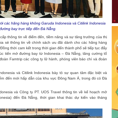
ới các hãng hàng không Garuda Indonesia và Citilink Indonesia
 đường bay trực tiếp đến Đà Nẵng.
 cấp thông tin về điểm đến, tiềm năng và sự tăng trưởng của thị
ia sẻ thông tin về chính sách ưu đãi dành cho các hãng hàng
 Đồng thời cam kết trong thời gian đến thành phố sẽ tiếp tục đẩy
úc tiến mở đường bay từ Indonesia – Đà Nẵng, tăng cường tổ
 đoàn Famtrip các công ty lữ hành, phóng viên báo chí và đoàn
donesia và Citilink Indonesia bày tỏ sự quan tâm đặc biệt và
ểm đến mới hấp dẫn của khu vực Đông Nam Á, trong đó có Đà
ndonesia và Công ty PT. UOS Travel thông tin về kế hoạch mở
onesia) đến Đà Nẵng, thời gian khai thác dự kiến vào tháng