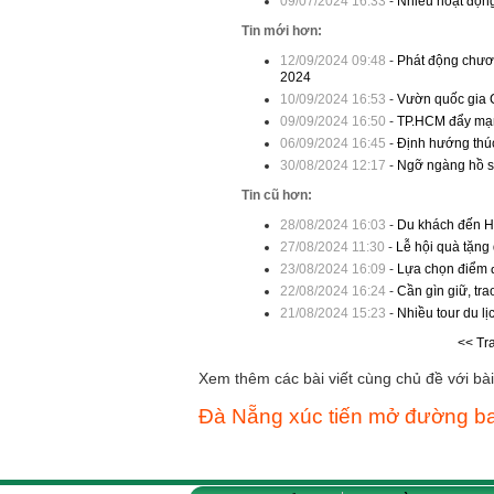
09/07/2024 16:33
-
Nhiều hoạt động
Tin mới hơn:
12/09/2024 09:48
-
Phát động chươn
2024
10/09/2024 16:53
-
Vườn quốc gia 
09/09/2024 16:50
-
TP.HCM đẩy mạn
06/09/2024 16:45
-
Định hướng thúc
30/08/2024 12:17
-
Ngỡ ngàng hồ se
Tin cũ hơn:
28/08/2024 16:03
-
Du khách đến H
27/08/2024 11:30
-
Lễ hội quà tặng
23/08/2024 16:09
-
Lựa chọn điểm đ
22/08/2024 16:24
-
Cần gìn giữ, tra
21/08/2024 15:23
-
Nhiều tour du lị
<< Tr
Xem thêm các bài viết cùng chủ đề với bài 
Đà Nẵng xúc tiến mở đường ba