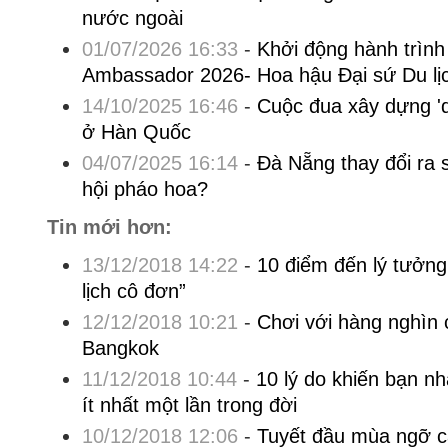
nước ngoài
01/07/2026 16:33
-
Khởi động hành trình
Ambassador 2026- Hoa hậu Đại sứ Du lị
14/10/2025 16:46
-
Cuộc đua xây dựng 'q
ở Hàn Quốc
04/07/2025 16:14
-
Đà Nẵng thay đổi ra 
hội pháo hoa?
Tin mới hơn:
13/12/2018 14:22
-
10 điểm đến lý tưởng
lịch cô đơn”
12/12/2018 10:21
-
Chơi với hàng nghìn 
Bangkok
11/12/2018 10:44
-
10 lý do khiến bạn nh
ít nhất một lần trong đời
10/12/2018 12:06
-
Tuyết đầu mùa ngỡ cả