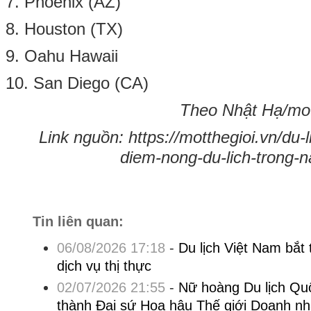
7. Phoenix (AZ)
8. Houston (TX)
9. Oahu Hawaii
10. San Diego (CA)
Theo Nhật Hạ/mot
Link nguồn: https://motthegioi.vn/du-
diem-nong-du-lich-trong
Tin liên quan:
06/08/2026 17:18
-
Du lịch Việt Nam bắt 
dịch vụ thị thực
02/07/2026 21:55
-
Nữ hoàng Du lịch Qu
thành Đại sứ Hoa hậu Thế giới Doanh nh