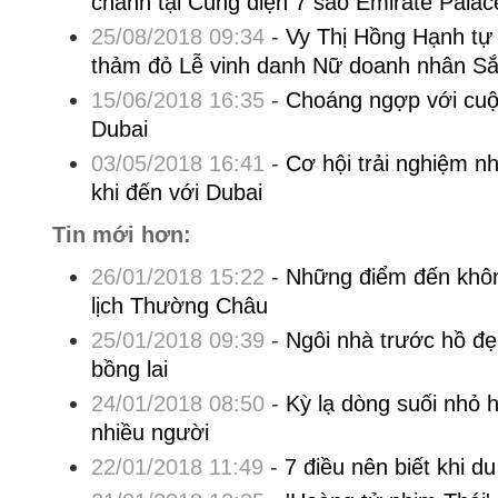
chảnh tại Cung điện 7 sao Emirate Palac
25/08/2018 09:34
-
Vy Thị Hồng Hạnh tự 
thảm đỏ Lễ vinh danh Nữ doanh nhân S
15/06/2018 16:35
-
Choáng ngợp với cuộc
Dubai
03/05/2018 16:41
-
Cơ hội trải nghiệm nh
khi đến với Dubai
Tin mới hơn:
26/01/2018 15:22
-
Những điểm đến khôn
lịch Thường Châu
25/01/2018 09:39
-
Ngôi nhà trước hồ đ
bồng lai
24/01/2018 08:50
-
Kỳ lạ dòng suối nhỏ h
nhiều người
22/01/2018 11:49
-
7 điều nên biết khi d