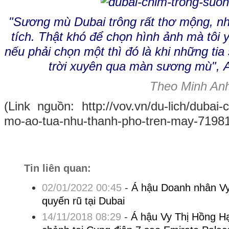
"Sương mù Dubai trông rất thơ mộng, n
tích. Thật khó để chọn hình ảnh mà tôi 
nếu phải chọn một thì đó là khi những tia
trời xuyên qua màn sương mù", A
Theo Minh Anh
(Link nguồn: http://vov.vn/du-lich/dubai
mo-ao-tua-nhu-thanh-pho-tren-may-7198
Tin liên quan:
02/01/2022 00:45
-
Á hậu Doanh nhân V
quyến rũ tại Dubai
14/11/2018 08:29
-
Á hậu Vy Thị Hồng H