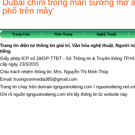
Dubai chìm trong màn sương mờ ả
phố trên mây'
Trang Chủ
Thời Trang
Nghệ Thuật
Trang tin điện tử thông tin giải trí, Văn hóa nghệ thuật, Người n
tiếng
Giấy phép ICP số 18/GP-TTĐT - Sở Thông tin & Truyền thông TP.
cấp ngày 23/3/2015
Chịu trách nhiệm thông tin: Mrs. Nguyễn Thị Minh Thúy
Email:
truongsonmedia365@gmail.com
Trang tin chạy trên domain
tgnguoinoitieng.com
/
nguoinoitieng.net.vn
Ghi rõ nguồn
tgnguoinoitieng.com
khi lấy thông tin từ website này