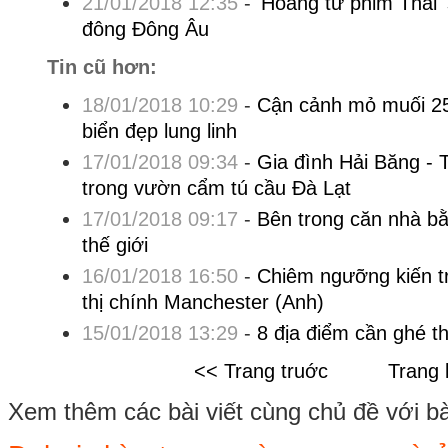
21/01/2018 12:35
-
'Hoàng tử phim Thái
đông Đông Âu
Tin cũ hơn:
18/01/2018 10:29
-
Cận cảnh mỏ muối 25
biển đẹp lung linh
17/01/2018 09:34
-
Gia đình Hải Băng - 
trong vườn cẩm tú cầu Đà Lạt
17/01/2018 09:17
-
Bên trong căn nhà bằ
thế giới
16/01/2018 16:50
-
Chiêm ngưỡng kiến t
thị chính Manchester (Anh)
15/01/2018 13:29
-
8 địa điểm cần ghé t
<< Trang truớc
Trang 
Xem thêm các bài viết cùng chủ đề với bài 