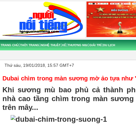
TRANG CHỦ
THỜI TRANG
NGHỆ THUẬT
XẾ
THƯƠNG MẠI
GIẢI TRÍ
DU LỊCH
Thứ sáu, 19/01/2018, 15:57 GMT+7
Dubai chìm trong màn sương mờ ảo tựa như '
Khi sương mù bao phủ cả thành ph
nhà cao tầng chìm trong màn sương
trên mây...