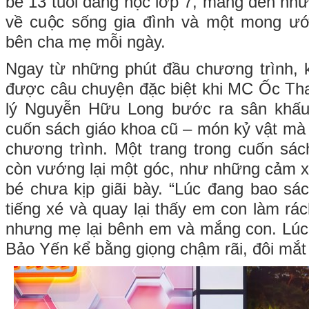
bé 13 tuổi đang học lớp 7, mang đến nh
về cuộc sống gia đình và một mong ướ
bên cha mẹ mỗi ngày.
Ngay từ những phút đầu chương trình, 
được câu chuyện đặc biệt khi MC Ốc Tha
lý Nguyễn Hữu Long bước ra sân khấu,
cuốn sách giáo khoa cũ – món kỷ vật m
chương trình. Một trang trong cuốn sá
còn vướng lại một góc, như những cảm x
bé chưa kịp giãi bày. “Lúc đang bao s
tiếng xé và quay lại thấy em con làm rá
nhưng mẹ lại bênh em và mắng con. Lúc đ
Bảo Yến kể bằng giọng chậm rãi, đôi mắt