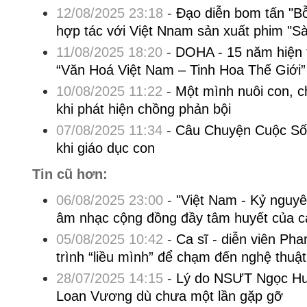
12/08/2025 23:18
-
Đạo diễn bom tấn "B
hợp tác với Việt Nnam sản xuất phim "S
11/08/2025 18:20
-
DOHA - 15 năm hiện
“Văn Hoá Việt Nam – Tinh Hoa Thế Giới”
10/08/2025 11:22
-
Một mình nuôi con, c
khi phát hiện chồng phản bội
07/08/2025 11:34
-
Câu Chuyện Cuộc Số
khi giáo dục con
Tin cũ hơn:
06/08/2025 23:00
-
"Việt Nam - Kỷ nguy
âm nhạc cộng đồng đầy tâm huyết của c
05/08/2025 10:42
-
Ca sĩ - diễn viên Ph
trình “liều mình” để chạm đến nghệ thuật
28/07/2025 14:15
-
Lý do NSƯT Ngọc Hu
Loan Vương dù chưa một lần gặp gỡ