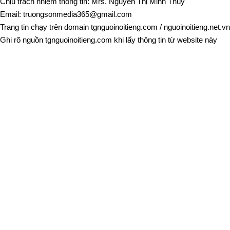
Chịu trách nhiệm thông tin: Mrs. Nguyễn Thị Minh Thúy
Email:
truongsonmedia365@gmail.com
Trang tin chạy trên domain
tgnguoinoitieng.com
/
nguoinoitieng.net.vn
Ghi rõ nguồn
tgnguoinoitieng.com
khi lấy thông tin từ website này