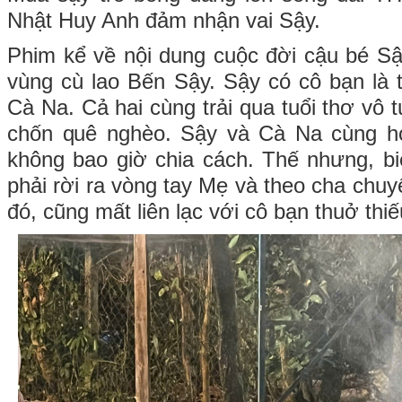
Nhật Huy Anh đảm nhận vai Sậy.
Phim kể về nội dung cuộc đời cậu bé Sậy
vùng cù lao Bến Sậy. Sậy có cô bạn là 
Cà Na. Cả hai cùng trải qua tuổi thơ vô t
chốn quê nghèo. Sậy và Cà Na cùng h
không bao giờ chia cách. Thế nhưng, b
phải rời ra vòng tay Mẹ và theo cha chu
đó, cũng mất liên lạc với cô bạn thuở th