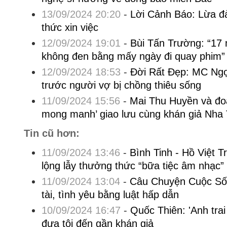
13/09/2024 20:20
-
Lời Cảnh Báo: Lừa đ
thức xin việc
12/09/2024 19:01
-
Bùi Tấn Trường: “17
không đen bằng mấy ngày đi quay phim”
12/09/2024 18:53
-
Đời Rất Đẹp: MC Ngọ
trước người vợ bị chồng thiêu sống
11/09/2024 15:56
-
Mai Thu Huyền và đo
mong manh’ giao lưu cùng khán giả Nha
Tin cũ hơn:
11/09/2024 13:46
-
Bình Tinh - Hồ Việt T
lộng lẫy thưởng thức “bữa tiệc âm nhạc”
11/09/2024 13:04
-
Câu Chuyện Cuộc Sống
tài, tình yêu bằng luật hấp dẫn
10/09/2024 16:47
-
Quốc Thiên: 'Anh trai
đưa tôi đến gần khán giả