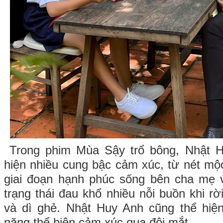
Trong phim Mùa Sậy trổ bông, Nhật H
hiện nhiều cung bậc cảm xúc, từ nét mộ
giai đoạn hạnh phúc sống bên cha mẹ
trạng thái đau khổ nhiều nỗi buồn khi r
và dì ghẻ. Nhật Huy Anh cũng thể hiện
năng thể hiện cảm xúc qua đôi mắt.