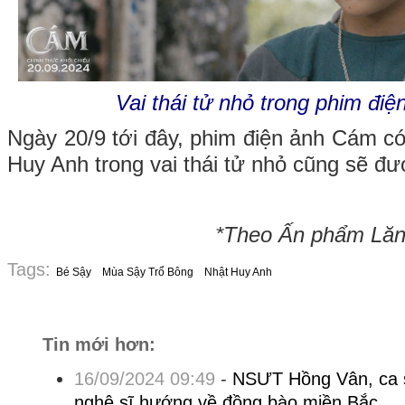
Vai thái tử nhỏ trong phim đi
Ngày 20/9 tới đây, phim điện ảnh Cám c
Huy Anh trong vai thái tử nhỏ cũng sẽ đư
*Theo Ấn phẩm Lăng
Tags:
Bé Sậy
Mùa Sậy Trổ Bông
Nhật Huy Anh
Tin mới hơn:
16/09/2024 09:49
-
NSƯT Hồng Vân, ca 
nghệ sĩ hướng về đồng bào miền Bắc