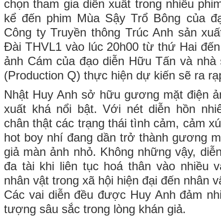
chọn tham gia diễn xuất trong nhiều phi
kể đến phim Mùa Sậy Trổ Bông của đạ
Công ty Truyền thông Trúc Anh sản xuấ
Đài THVL1 vào lúc 20h00 từ thứ Hai đến
ảnh Cám của đạo diễn Hữu Tấn và nhà
(Production Q) thực hiện d
ự kiến sẽ ra rạ
Nhật Huy Anh sở hữu gương mặt điện ản
xuất khá nổi bật. Với nét diễn hồn nhiê
chân thật các trạng thái tình cảm, cảm x
hot boy nhí đang dần trở thành gương m
giả màn ảnh nhỏ.
Không những vậy, diễn 
đa tài khi liên tục hoá thân vào nhiều 
nhân vật trong xã hội hiện đại đến nhân v
Các vai diễn đều được Huy Anh đảm nhi
tượng sâu sắc trong lòng khán giả.