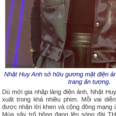
Nhật Huy Anh sở hữu gương mặt điện ản
trang ấn tượng.
Dù mới gia nhập làng điện ảnh, Nhật Huy
xuất trong khá nhiều phim. Mỗi vai diễ
được nhận lời khen và cộng đồng mạng 
Mùa sậy trổ bông đang lên sóng đài TH