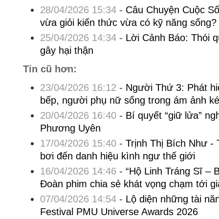
28/04/2026 15:34
-
Câu Chuyện Cuộc Số
vừa giỏi kiến thức vừa có kỹ năng sống?
25/04/2026 14:34
-
Lời Cảnh Báo: Thói 
gây hại thận
Tin cũ hơn:
23/04/2026 16:12
-
Người Thứ 3: Phát hi
bếp, người phụ nữ sống trong ám ảnh ké
20/04/2026 16:40
-
Bí quyết “giữ lửa” n
Phương Uyên
17/04/2026 15:40
-
Trịnh Thị Bích Như -
bơi đến danh hiệu kình ngư thế giới
16/04/2026 14:46
-
“Hộ Linh Tráng Sĩ – 
Đoàn phim chia sẻ khát vọng chạm tới gi
07/04/2026 14:54
-
Lộ diện những tài năn
Festival PMU Universe Awards 2026