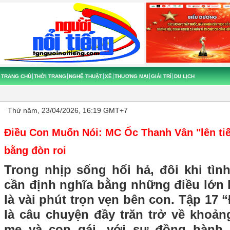
TRANG CHỦ
THỜI TRANG
NGHỆ THUẬT
XẾ
THƯƠNG MẠI
GIẢI TRÍ
DU LỊCH
Thứ năm, 23/04/2026, 16:19 GMT+7
Điều Con Muốn Nói: MC Ốc Thanh Vân "lên tiế
bằng đòn roi
Trong nhịp sống hối hả, đôi khi tì
cần định nghĩa bằng những điều lớn 
là vài phút trọn vẹn bên con. Tập 17
là câu chuyện đầy trăn trở về khoản
mẹ và con gái, với sự đồng hành 