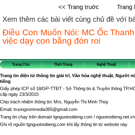
<< Trang truớc
Trang 
Xem thêm các bài viết cùng chủ đề với bài 
Điều Con Muốn Nói: MC Ốc Thanh V
việc dạy con bằng đòn roi
Trang Chủ
Thời Trang
Nghệ Thuật
Trang tin điện tử thông tin giải trí, Văn hóa nghệ thuật, Người n
tiếng
Giấy phép ICP số 18/GP-TTĐT - Sở Thông tin & Truyền thông TP.
cấp ngày 23/3/2015
Chịu trách nhiệm thông tin: Mrs. Nguyễn Thị Minh Thúy
Email:
truongsonmedia365@gmail.com
Trang tin chạy trên domain
tgnguoinoitieng.com
/
nguoinoitieng.net.vn
Ghi rõ nguồn
tgnguoinoitieng.com
khi lấy thông tin từ website này