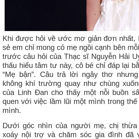
Khi được hỏi về ước mơ giản đơn nhất, L
sẻ em chỉ mong có mẹ ngồi cạnh bên mỗi 
trước câu hỏi của Thạc sĩ Nguyễn Hải Uy
thấu hiểu tâm tư này, cô bé chỉ đáp lại b
“Mẹ bận”. Câu trả lời ngây thơ nhưn
không khí trường quay như chùng xuốn
của Linh Đan cho thấy một nỗi buồn s
quen với việc lầm lũi một mình trong thế 
mình.
Dưới góc nhìn của người mẹ, chị thừa
xoáy nội trợ và chăm sóc gia đình đã 