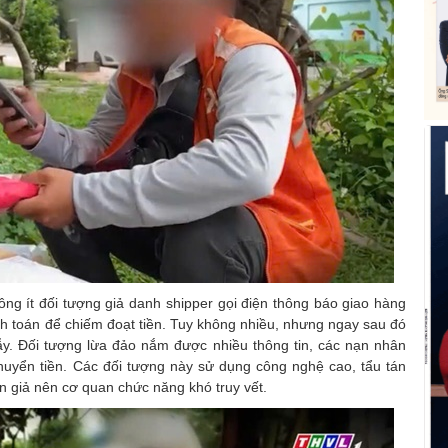
ông ít đối tượng giả danh shipper gọi điện thông báo giao hàng
nh toán để chiếm đoạt tiền. Tuy không nhiều, nhưng ngay sau đó
bẫy. Đối tượng lừa đảo nắm được nhiều thông tin, các nạn nhân
huyển tiền. Các đối tượng này sử dụng công nghệ cao, tẩu tán
ân giả nên cơ quan chức năng khó truy vết.