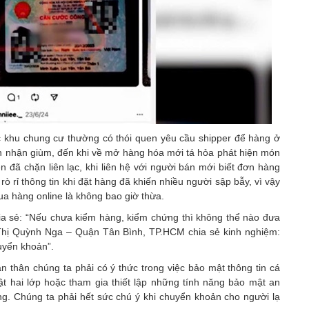
khu chung cư thường có thói quen yêu cầu shipper để hàng ở
n nhận giùm, đến khi về mở hàng hóa mới tá hỏa phát hiện món
n đã chặn liên lạc, khi liên hệ với người bán mới biết đơn hàng
ò rỉ thông tin khi đặt hàng đã khiến nhiều người sập bẫy, vì vậy
ua hàng online là không bao giờ thừa.
a sẻ: “Nếu chưa kiểm hàng, kiểm chứng thì không thể nào đưa
Vũ Thị Quỳnh Nga – Quận Tân Bình, TP.HCM chia sẻ kinh nghiệm:
uyển khoản”.
 thân chúng ta phải có ý thức trong việc bảo mật thông tin cá
ật hai lớp hoặc tham gia thiết lập những tính năng bảo mật an
ng. Chúng ta phải hết sức chú ý khi chuyển khoản cho người lạ