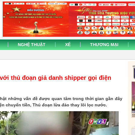
NGHỆ THUẬT
XẾ
THƯƠNG MẠI
với thủ đoạn giả danh shipper gọi điện
nhật những vấn đề được quan tâm trong thời gian gần đây
ện chuyển tiền, Thủ đoạn lừa đảo thay lõi lọc nước.