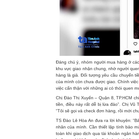
Đáng chú ý, nhóm người mua hàng ở các 
khu vực giao nhận chung, nhờ người que
hàng là giả. Đối tượng yêu cầu chuyển tiề
của mình còn chưa được giao. Chính việc r
việc cẩn thận với những ai có thói quen m
Chị Đào Thị Xuyến – Quận 8, TP.HCM chi
tiền, điều này rất dễ bị lừa đảo”. Chị 
“Tôi sẽ gọi và check đơn hàng, rồi mới ch
TS Đào Lê Hòa An đưa ra lời khuyên: “Bản
nhân của mình. Cần thiết lập tính bảo m
toàn khi giao dịch qua tài khoản ngân hà