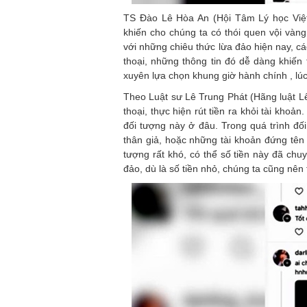
TS Đào Lê Hòa An (Hội Tâm Lý học Việt
khiến cho chúng ta có thói quen vội và
với những chiêu thức lừa đảo hiện nay, cá
thoại, những thông tin đó dễ dàng khiến 
xuyên lựa chọn khung giờ hành chính , lúc
Theo Luật sư Lê Trung Phát (Hãng luật Lê
thoại, thực hiện rút tiền ra khỏi tài khoả
đối tượng này ở đâu. Trong quá trình đ
thân giả, hoặc những tài khoản đứng tên n
tượng rất khó, có thể số tiền này đã ch
đảo, dù là số tiền nhỏ, chúng ta cũng nên