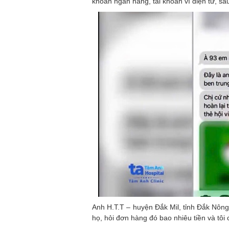
khoản ngân hàng, tài khoản ví điện tử, sau
Anh H.T.T – huyện Đắk Mil, tỉnh Đắk Nông c
họ, hỏi đơn hàng đó bao nhiêu tiền và tôi