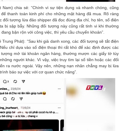
 Nam) chia sẻ: “Chính vì sự tiện dụng và nhanh chóng, cũng
ng để thanh toán kinh phí cho những mặt hàng đã mua. Rõ ràng
c đối tượng lừa đảo shipper đã đọc đúng địa chỉ, họ tên, số điện
ta bị sập bẫy. Những đối tượng này cũng rất tinh vi khi thường
 đang bận rộn với công việc, thì yêu cầu chuyển khoản”.
 Trung Phát): “Sau khi giả danh xong, các đối tượng sẽ tắt điện
n. Nếu chỉ dựa vào số điện thoại thì rất khó để xác định được các
ối tượng mở tài khoản ngân hàng, thường mượn các giấy tờ tùy
hững người khác. Vì vậy, việc truy tìm lại số tiền hoặc các đối
uyển ra nước ngoài. Vậy nên, những nạn nhân chẳng may bị lừa
 trình báo sự việc với cơ quan chức năng”.