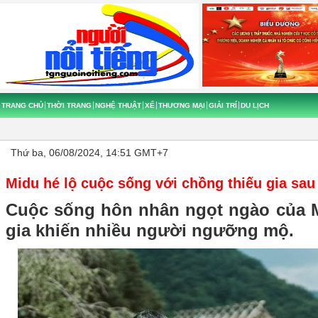
TRANG CHỦ
THỜI TRANG
NGHỆ THUẬT
XẾ
THƯƠNG MẠI
GIẢI TRÍ
DU LỊCH
Thứ ba, 06/08/2024, 14:51 GMT+7
Midu hé lộ cuộc sống với chồng thiếu gia sa
Cuộc sống hôn nhân ngọt ngào của M
gia khiến nhiều người ngưỡng mộ.