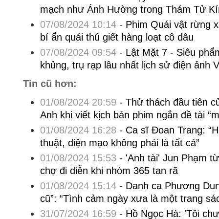
mạch như Ánh Hường trong Thám Tử Kí
07/08/2024 10:14
-
Phim Quái vật rừng xa
bí ẩn quái thú giết hàng loạt cô dâu
07/08/2024 09:54
-
Lật Mặt 7 - Siêu phẩm
khủng, trụ rạp lâu nhất lịch sử điện ảnh V
Tin cũ hơn:
01/08/2024 20:59
-
Thử thách đầu tiên c
Anh khi viết kịch bản phim ngắn đề tài “
01/08/2024 16:28
-
Ca sĩ Đoan Trang: “
thuật, diện mạo không phải là tất cả”
01/08/2024 15:53
-
'Anh tài' Jun Phạm t
chợ đi diễn khi nhóm 365 tan rã
01/08/2024 15:14
-
Danh ca Phương Dung
cũ”: “Tình cảm ngày xưa là một trang sách
31/07/2024 16:59
-
Hồ Ngọc Hà: 'Tôi chư