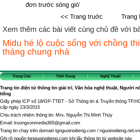
đơn trước sóng gió'
<< Trang truớc
Trang 
Xem thêm các bài viết cùng chủ đề với bài 
Midu hé lộ cuộc sống với chồng th
tháng chung nhà
Trang Chủ
Thời Trang
Nghệ Thuật
Trang tin điện tử thông tin giải trí, Văn hóa nghệ thuật, Người n
tiếng
Giấy phép ICP số 18/GP-TTĐT - Sở Thông tin & Truyền thông TP.
cấp ngày 23/3/2015
Chịu trách nhiệm thông tin: Mrs. Nguyễn Thị Minh Thúy
Email:
truongsonmedia365@gmail.com
Trang tin chạy trên domain
tgnguoinoitieng.com
/
nguoinoitieng.net.vn
Ghi rõ nguồn
tgnguoinoitieng.com
khi lấy thông tin từ website này