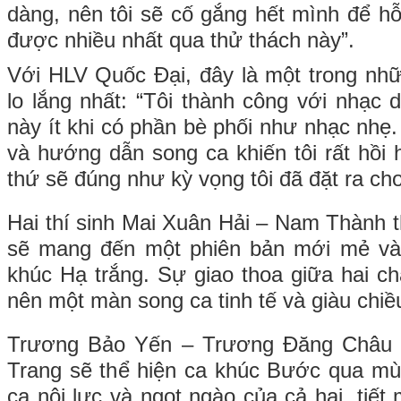
dàng, nên tôi sẽ cố gắng hết mình để hỗ
được nhiều nhất qua thử thách này”.
Với HLV Quốc Đại, đây là một trong nhữ
lo lắng nhất: “Tôi thành công với nhạc 
này ít khi có phần bè phối như nhạc nhẹ.
và hướng dẫn song ca khiến tôi rất hồi 
thứ sẽ đúng như kỳ vọng tôi đã đặt ra cho
Hai thí sinh Mai Xuân Hải – Nam Thành 
sẽ mang đến một phiên bản mới mẻ và
khúc Hạ trắng. Sự giao thoa giữa hai chấ
nên một màn song ca tinh tế và giàu chiề
Trương Bảo Yến – Trương Đăng Châu 
Trang sẽ thể hiện ca khúc Bước qua mù
ca nội lực và ngọt ngào của cả hai, tiế