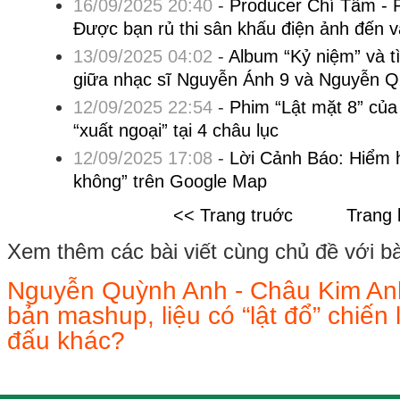
16/09/2025 20:40
-
Producer Chí Tâm - P
Được bạn rủ thi sân khấu điện ảnh đến v
13/09/2025 04:02
-
Album “Kỷ niệm” và t
giữa nhạc sĩ Nguyễn Ánh 9 và Nguyễn 
12/09/2025 22:54
-
Phim “Lật mặt 8” của
“xuất ngoại” tại 4 châu lục
12/09/2025 17:08
-
Lời Cảnh Báo: Hiểm h
không” trên Google Map
<< Trang truớc
Trang 
Xem thêm các bài viết cùng chủ đề với bài 
Nguyễn Quỳnh Anh - Châu Kim Anh
bản mashup, liệu có “lật đổ” chiến
đấu khác?