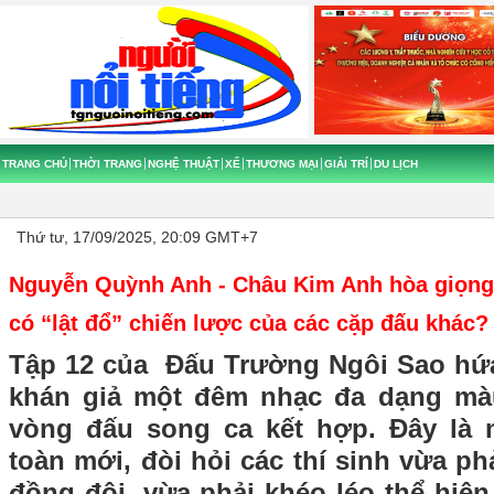
TRANG CHỦ
THỜI TRANG
NGHỆ THUẬT
XẾ
THƯƠNG MẠI
GIẢI TRÍ
DU LỊCH
Thứ tư, 17/09/2025, 20:09 GMT+7
Nguyễn Quỳnh Anh - Châu Kim Anh hòa giọng 
có “lật đổ” chiến lược của các cặp đấu khác?
Tập 12 của Đấu Trường Ngôi Sao hứ
khán giả một đêm nhạc đa dạng mà
vòng đấu song ca kết hợp. Đây là 
toàn mới, đòi hỏi các thí sinh vừa ph
đồng đội, vừa phải khéo léo thể hiện 