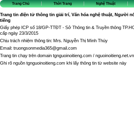
Trang Chủ
Thời Trang
Nghệ Thuật
Trang tin điện tử thông tin giải trí, Văn hóa nghệ thuật, Người n
tiếng
Giấy phép ICP số 18/GP-TTĐT - Sở Thông tin & Truyền thông TP.
cấp ngày 23/3/2015
Chịu trách nhiệm thông tin: Mrs. Nguyễn Thị Minh Thúy
Email:
truongsonmedia365@gmail.com
Trang tin chạy trên domain
tgnguoinoitieng.com
/
nguoinoitieng.net.vn
Ghi rõ nguồn
tgnguoinoitieng.com
khi lấy thông tin từ website này