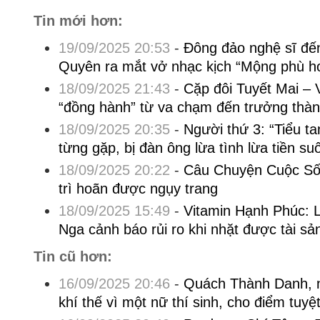
Tin mới hơn:
19/09/2025 20:53
-
Đông đảo nghệ sĩ đê
Quyên ra mắt vở nhạc kịch “Mộng phù h
18/09/2025 21:43
-
Cặp đôi Tuyết Mai – 
“đồng hành” từ va chạm đến trưởng thàn
18/09/2025 20:35
-
Người thứ 3: “Tiểu t
từng gặp, bị đàn ông lừa tình lừa tiền su
18/09/2025 20:22
-
Câu Chuyện Cuộc Sốn
trì hoãn được ngụy trang
18/09/2025 15:49
-
Vitamin Hạnh Phúc: 
Nga cảnh báo rủi ro khi nhặt được tài sả
Tin cũ hơn:
16/09/2025 20:46
-
Quách Thành Danh, n
khí thế vì một nữ thí sinh, cho điểm tuyệ