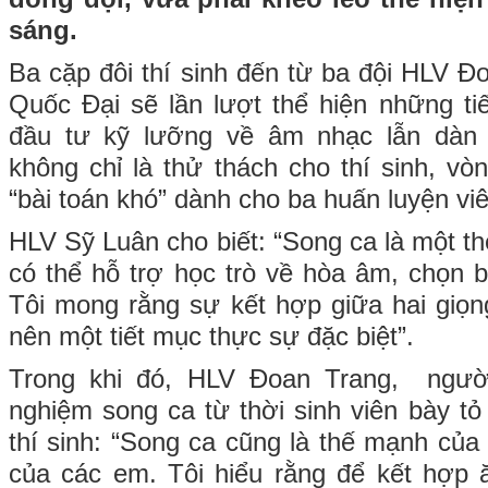
sáng.
Ba cặp đôi thí sinh đến từ ba đội HLV Đ
Quốc Đại sẽ lần lượt thể hiện những t
đầu tư kỹ lưỡng về âm nhạc lẫn dàn
không chỉ là thử thách cho thí sinh, vò
“bài toán khó” dành cho ba huấn luyện viê
HLV Sỹ Luân cho biết: “Song ca là một thế
có thể hỗ trợ học trò về hòa âm, chọn b
Tôi mong rằng sự kết hợp giữa hai giọng
nên một tiết mục thực sự đặc biệt”.
Trong khi đó, HLV Đoan Trang, người
nghiệm song ca từ thời sinh viên bày t
thí sinh: “Song ca cũng là thế mạnh của
của các em. Tôi hiểu rằng để kết hợp 