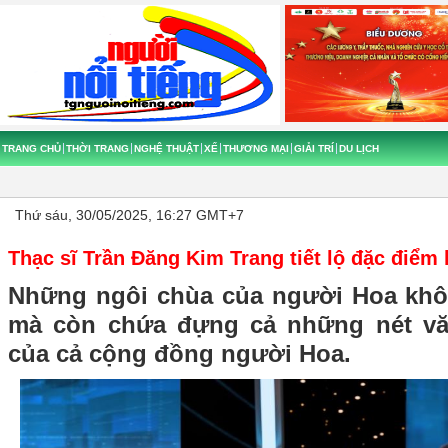
TRANG CHỦ
THỜI TRANG
NGHỆ THUẬT
XẾ
THƯƠNG MẠI
GIẢI TRÍ
DU LỊCH
Thứ sáu, 30/05/2025, 16:27 GMT+7
Thạc sĩ Trần Đăng Kim Trang tiết lộ đặc điểm 
Những ngôi chùa của người Hoa khôn
mà còn chứa đựng cả những nét văn
của cả cộng đồng người Hoa.