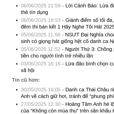
06/06/2025 21:59
-
Lời Cảnh Báo: Lừa đả
thẻ tín dụng
06/06/2025 19:53
-
Giành điểm số tối đa
đêm thi bán kết 1 Hãy Nghe Tôi Hát 202
05/06/2025 11:58
-
NSƯT Đại Nghĩa choá
sinh có giọng hát giống hệt cố danh ca 
05/06/2025 11:52
-
Người Thứ 3: Chồng 
tiền cho người tình trẻ nhiều lần
03/06/2025 16:16
-
Lừa đảo bình chọn cu
xã hội
Tin cũ hơn:
30/05/2025 16:05
-
Danh ca Thái Châu 
Anh về cách giữ hơi, tránh để “phung phí
27/05/2025 12:30
-
Hoàng Tâm Anh hé lộ 
của “Không còn mùa thu” trên sân khấu 