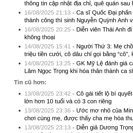
thông tin cập nhật địa chỉ, quê quán sau
16/08/2025 21:13
-
Ca sĩ Quốc Đại phấn 
thành công thí sinh Nguyễn Quỳnh Anh v
16/08/2025 20:25
-
Diễn viên Thái Anh đi
không thoại
14/08/2025 15:41
-
Người Thứ 3: Mẹ chồ
triệu tiền cưới, cô dâu chỉ gọi bằng “cô”,
14/08/2025 13:25
-
GK Mỹ Lệ đánh giá ca
Lâm Ngọc Trọng khi hóa thân thành ca s
Tin cũ hơn:
13/08/2025 23:42
-
Cô gái tiết lộ bí quy
lớn hơn 10 tuổi và có 3 con riêng
13/08/2025 23:36
-
Ước mơ nhỏ của Min
chơi cùng mẹ, được thấy cha mẹ hòa th
13/08/2025 23:13
-
Diễn giả Dương Trọn