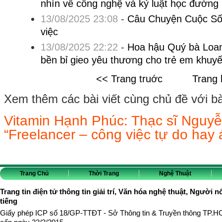
nhìn về công nghệ và kỷ luật học đường
13/08/2025 23:08
-
Câu Chuyện Cuộc Sốn
việc
13/08/2025 22:22
-
Hoa hậu Quý bà Loan
bền bỉ gieo yêu thương cho trẻ em khuyết
<< Trang truớc
Trang 
Xem thêm các bài viết cùng chủ đề với bài 
Vitamin Hạnh Phúc: Thạc sĩ Nguyễn
“Freelancer – công việc tự do hay 
Trang Chủ
Thời Trang
Nghệ Thuật
Trang tin điện tử thông tin giải trí, Văn hóa nghệ thuật, Người n
tiếng
Giấy phép ICP số 18/GP-TTĐT - Sở Thông tin & Truyền thông TP.