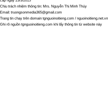
cấp ngày 23/3/2015
Chịu trách nhiệm thông tin: Mrs. Nguyễn Thị Minh Thúy
Email:
truongsonmedia365@gmail.com
Trang tin chạy trên domain
tgnguoinoitieng.com
/
nguoinoitieng.net.vn
Ghi rõ nguồn
tgnguoinoitieng.com
khi lấy thông tin từ website này