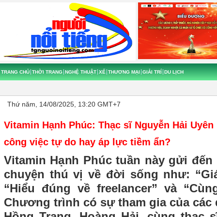
TRANG CHỦ
THỜI TRANG
NGHỆ THUẬT
XẾ
THƯƠNG MẠI
GIẢI TRÍ
DU LỊCH
Thứ năm, 14/08/2025, 13:20 GMT+7
Vitamin Hạnh Phúc: Thạc sĩ Nguyễn Hải Uyên l
công việc tự do hay áp lực tiềm ẩn?
Vitamin Hạnh Phúc tuần này gửi đến
chuyện thú vị về đời sống như: “Giá
“Hiểu đúng về freelancer” và “Cùn
Chương trình có sự tham gia của các 
Hồng Trang, Hoàng Hải, cùng thạc s