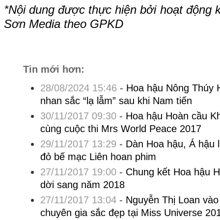
*Nội dung được thực hiện bởi hoạt động 
Sơn Media theo GPKD
Tin mới hơn:
28/08/2024 15:46
-
Hoa hậu Nông Thúy 
nhan sắc “lạ lẫm” sau khi Nam tiến
30/11/2017 09:30
-
Hoa hậu Hoàn cầu K
cùng cuộc thi Mrs World Peace 2017
29/11/2017 13:29
-
Dàn Hoa hậu, Á hậu 
đỏ bế mạc Liên hoan phim
27/11/2017 19:00
-
Chung kết Hoa hậu H
dời sang năm 2018
27/11/2017 13:04
-
Nguyễn Thị Loan vào
chuyên gia sắc đẹp tại Miss Universe 20