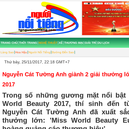
TRANG CHỦ
THỜI TRANG
NGHỆ THUẬT
XẾ
THƯƠNG MẠI
GIẢI TRÍ
DU LỊCH
Làng Sao
Hoa Hậu
Người Nổi Tiếng
Đường Đến Sao
Thứ bảy, 25/11/2017, 22:18 GMT+7
Nguyễn Cát Tường Anh giành 2 giải thưởng lớ
2017
Trong số những gương mặt nổi bật 
World Beauty 2017, thí sinh đến 
Nguyễn Cát Tường Anh đã xuất sắ
thưởng lớn: 'Miss World Beauty Eu
hoàng quảng cáo thương hiệu'.