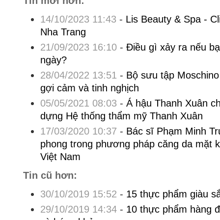
Tin mới hơn:
14/10/2023 11:43
-
Lis Beauty & Spa - Cli
Nha Trang
21/09/2023 16:10
-
Điều gì xảy ra nếu b
ngày?
28/04/2022 13:51
-
Bộ sưu tập Moschino
gợi cảm và tinh nghịch
05/05/2021 08:03
-
Á hậu Thanh Xuân ch
dựng Hệ thống thẩm mỹ Thanh Xuân
17/03/2020 10:37
-
Bác sĩ Phạm Minh Tr
phong trong phương pháp căng da mặt kh
Việt Nam
Tin cũ hơn:
30/10/2019 15:52
-
15 thực phẩm giàu sắ
29/10/2019 14:34
-
10 thực phẩm hàng đ