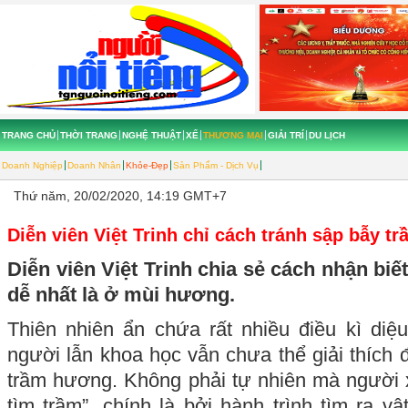
TRANG CHỦ
THỜI TRANG
NGHỆ THUẬT
XẾ
THƯƠNG MẠI
GIẢI TRÍ
DU LỊCH
Doanh Nghiệp
Doanh Nhân
Khỏe-Đẹp
Sản Phẩm - Dịch Vụ
Thứ năm, 20/02/2020, 14:19 GMT+7
Diễn viên Việt Trinh chỉ cách tránh sập bẫy t
Diễn viên Việt Trinh chia sẻ cách nhận biế
dễ nhất là ở mùi hương.
Thiên nhiên ẩn chứa rất nhiều điều kì di
người lẫn khoa học vẫn chưa thể giải thích 
trầm hương. Không phải tự nhiên mà người 
tìm trầm”, chính là bởi hành trình tìm ra v