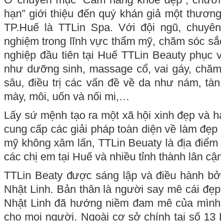
hạn” giới thiệu đến quý khán giả một thương
TP.Huế là TTLin Spa. Với đội ngũ, chuyên 
nghiệm trong lĩnh vực thẩm mỹ, chăm sóc sắ
nghiệp đầu tiên tại Huế TTLin Beauty phục v
như dưỡng sinh, massage cổ, vai gáy, chăm
sâu, điều trị các vấn đề về da như nám, tà
mày, môi, uốn và nối mi,…
Lấy sứ mệnh tạo ra một xã hội xinh đẹp và h
cung cấp các giải pháp toàn diện về làm đẹ
mỹ không xâm lấn, TTLin Beuaty là địa điểm
các chị em tại Huế và nhiều tỉnh thành lân cậ
TTLin Beaty được sáng lập và điều hành b
Nhật Linh. Bản thân là người say mê cái đ
Nhật Linh đã hướng niềm đam mê của mình
cho mọi người. Ngoài cơ sở chính tại số 1