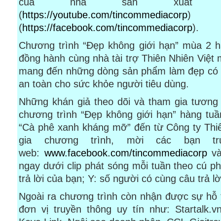
của nhà sản xuất Ti
(
https://youtube.com/tincommediacorp
) v
(
https://facebook.com/tincommediacorp
).
Chương trình “Đẹp không giới hạn” mùa 2 h
đồng hành cùng nhà tài trợ Thiên Nhiên Việt 
mang đến những dòng sản phẩm làm đẹp có n
an toàn cho sức khỏe người tiêu dùng.
Những khán giả theo dõi và tham gia tương t
chương trình “Đẹp không giới hạn” hàng tu
“Cà phê xanh kháng mỡ” đến từ Công ty Thiê
gia chương trình, mời các bạn tr
web:
www.facebook.com/tincommediacorp
và
ngay dưới clip phát sóng mỗi tuần theo cú 
trả lời của bạn; Y: số người có cùng câu trả lờ
Ngoài ra chương trình còn nhận được sự hỗ t
đơn vị truyền thông uy tín như: Startalk.