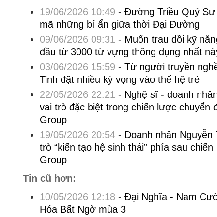
19/06/2026 10:49
-
Đường Triều Quỷ Sự L
mã những bí ẩn giữa thời Đại Đường
09/06/2026 09:31
-
Muốn trau dồi kỹ năng
đầu từ 3000 từ vựng thông dụng nhất nà
03/06/2026 15:59
-
Từ người truyền ngh
Tinh đặt nhiều kỳ vọng vào thế hệ trẻ
22/05/2026 22:21
-
Nghệ sĩ - doanh nhâ
vai trò đặc biệt trong chiến lược chuyển 
Group
19/05/2026 20:54
-
Doanh nhân Nguyễn T
trò “kiến tạo hệ sinh thái” phía sau chiế
Group
Tin cũ hơn:
10/05/2026 12:18
-
Đại Nghĩa - Nam Cườn
Hóa Bất Ngờ mùa 3