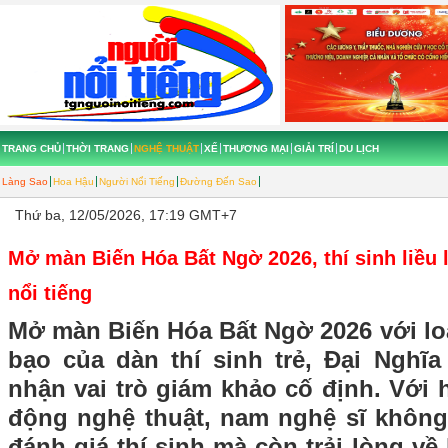
TRANG CHỦ
THỜI TRANG
NGHỆ THUẬT
XẾ
THƯƠNG MẠI
GIẢI TRÍ
DU LỊCH
Làng Sao
Hoa Hậu
Người Nổi Tiếng
Đường Đến Sao
Thứ ba, 12/05/2026, 17:19 GMT+7
Mở màn Biến Hóa Bất Ngờ 2026, thí sinh liều 
nổi tiếng
Mở màn Biến Hóa Bất Ngờ 2026 với lo
bạo của dàn thí sinh trẻ, Đại Nghĩ
nhận vai trò giám khảo cố định. Với 
động nghệ thuật, nam nghệ sĩ không 
đánh giá thí sinh mà còn trải lòng về