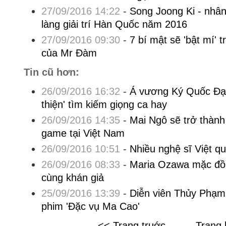
27/09/2016 14:22
-
Song Joong Ki - nhân
làng giải trí Hàn Quốc năm 2016
27/09/2016 09:30
-
7 bí mật sẽ 'bật mí' t
của Mr Đàm
Tin cũ hơn:
26/09/2016 16:32
-
Á vương Ký Quốc Đạt
thiện' tìm kiếm giọng ca hay
26/09/2016 14:35
-
Mai Ngô sẽ trở thành
game tại Việt Nam
26/09/2016 10:51
-
Nhiều nghệ sĩ Việt q
26/09/2016 08:33
-
Maria Ozawa mặc đồ 
cùng khán giả
25/09/2016 13:39
-
Diễn viên Thủy Phạ
phim 'Đặc vụ Ma Cao'
<< Trang truớc
Trang 