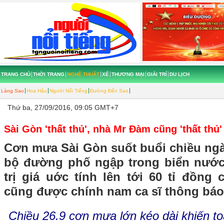
TRANG CHỦ
THỜI TRANG
NGHỆ THUẬT
XẾ
THƯƠNG MẠI
GIẢI TRÍ
DU LỊCH
Làng Sao
Hoa Hậu
Người Nổi Tiếng
Đường Đến Sao
Thứ ba, 27/09/2016, 09:05 GMT+7
Sài Gòn 'thất thủ', nhà Mr Đàm cũng 'thất thủ'
Cơn mưa Sài Gòn suốt buổi chiều ngà
bộ đường phố ngập trong biển nước,
trị giá uớc tính lên tới 60 tỉ đồn
cũng được chính nam ca sĩ thông báo 
Chiều 26.9 cơn mưa lớn kéo dài khiến t