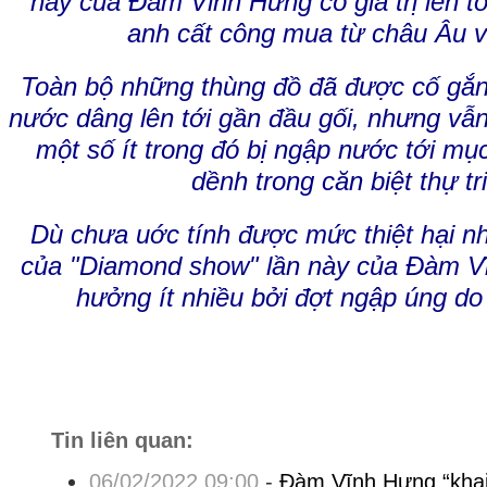
này của Đàm Vĩnh Hưng có giá trị lên tớ
anh cất công mua từ châu Âu v
Toàn bộ những thùng đồ đã được cố gắ
nước dâng lên tới gần đầu gối, nhưng vẫn
một số ít trong đó bị ngập nước tới mục
dềnh trong căn biệt thự tr
Dù chưa uớc tính được mức thiệt hại nh
của "Diamond show" lần này của Đàm V
hưởng ít nhiều bởi đợt ngập úng do
Tin liên quan:
06/02/2022 09:00
-
Đàm Vĩnh Hưng “khai