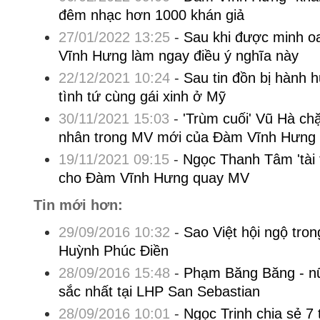
đêm nhạc hơn 1000 khán giả
27/01/2022 13:25
-
Sau khi được minh oa
Vĩnh Hưng làm ngay điều ý nghĩa này
22/12/2021 10:24
-
Sau tin đồn bị hành
tình tứ cùng gái xinh ở Mỹ
30/11/2021 15:03
-
'Trùm cuối' Vũ Hà ch
nhân trong MV mới của Đàm Vĩnh Hưng
19/11/2021 09:15
-
Ngọc Thanh Tâm 'tài t
cho Đàm Vĩnh Hưng quay MV
Tin mới hơn:
29/09/2016 10:32
-
Sao Việt hội ngộ tron
Huỳnh Phúc Điền
28/09/2016 15:48
-
Phạm Băng Băng - nữ
sắc nhất tại LHP San Sebastian
28/09/2016 10:01
-
Ngọc Trinh chia sẻ 7 