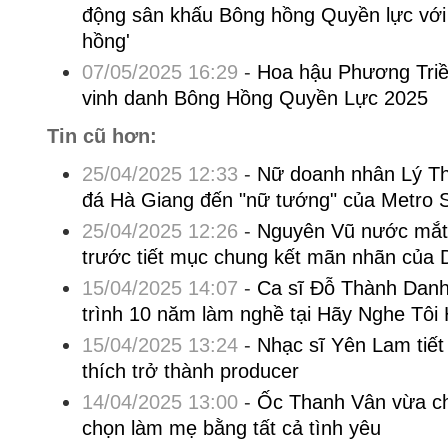
động sân khấu Bông hồng Quyền lực với
hồng'
07/05/2025 16:29
-
Hoa hậu Phương Triề
vinh danh Bông Hồng Quyền Lực 2025
Tin cũ hơn:
25/04/2025 12:33
-
Nữ doanh nhân Lý Th
đá Hà Giang đến "nữ tướng" của Metro 
25/04/2025 12:26
-
Nguyên Vũ nước mắt 
trước tiết mục chung kết mãn nhãn của 
15/04/2025 14:07
-
Ca sĩ Đỗ Thành Dan
trình 10 năm làm nghề tại Hãy Nghe Tôi
15/04/2025 13:24
-
Nhạc sĩ Yên Lam tiết
thích trở thành producer
14/04/2025 13:00
-
Ốc Thanh Vân vừa ch
chọn làm mẹ bằng tất cả tình yêu