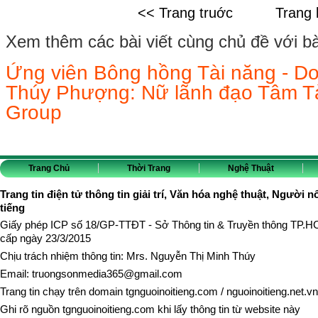
<< Trang truớc
Trang 
Xem thêm các bài viết cùng chủ đề với bài 
Ứng viên Bông hồng Tài năng - 
Thúy Phượng: Nữ lãnh đạo Tâm T
Group
Trang Chủ
Thời Trang
Nghệ Thuật
Trang tin điện tử thông tin giải trí, Văn hóa nghệ thuật, Người n
tiếng
Giấy phép ICP số 18/GP-TTĐT - Sở Thông tin & Truyền thông TP.
cấp ngày 23/3/2015
Chịu trách nhiệm thông tin: Mrs. Nguyễn Thị Minh Thúy
Email:
truongsonmedia365@gmail.com
Trang tin chạy trên domain
tgnguoinoitieng.com
/
nguoinoitieng.net.vn
Ghi rõ nguồn
tgnguoinoitieng.com
khi lấy thông tin từ website này