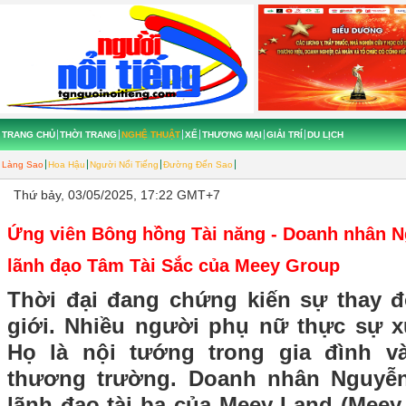
TRANG CHỦ
THỜI TRANG
NGHỆ THUẬT
XẾ
THƯƠNG MẠI
GIẢI TRÍ
DU LỊCH
Làng Sao
Hoa Hậu
Người Nổi Tiếng
Đường Đến Sao
Thứ bảy, 03/05/2025, 17:22 GMT+7
Ứng viên Bông hồng Tài năng - Doanh nhân 
lãnh đạo Tâm Tài Sắc của Meey Group
Thời đại đang chứng kiến sự thay 
giới. Nhiều người phụ nữ thực sự xu
Họ là nội tướng trong gia đình v
thương trường. Doanh nhân Nguyễ
lãnh đạo tài ba của Meey Land (Meey