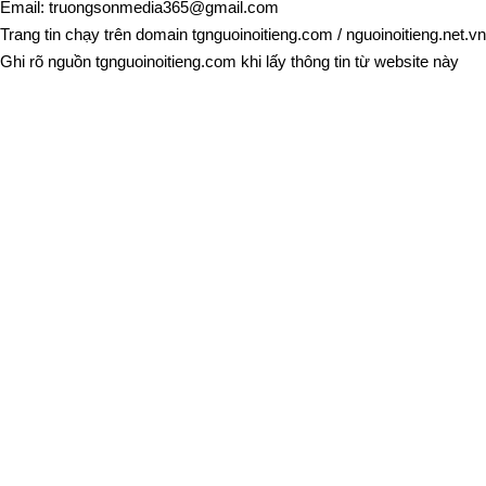
Email:
truongsonmedia365@gmail.com
Trang tin chạy trên domain
tgnguoinoitieng.com
/
nguoinoitieng.net.vn
Ghi rõ nguồn
tgnguoinoitieng.com
khi lấy thông tin từ website này