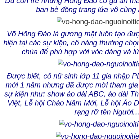
Dù còn trẻ nhưng Hồng Đào có gu ăn m
bạn bè đồng trang lứa vô cùn
Võ Hồng Đào là gương mặt luôn tạo được
hiện tại các sự kiện, cô nàng thường ch
chúa để phù hợp với vóc dáng và lứ
Được biết, cô nữ sinh lớp 11 gia nhập 
mới 1 năm nhưng đã được mời tham gia b
sự kiện như: show áo dài ABC, áo dài Th
Việt, Lễ hội Chào Năm Mới, Lễ hội Áo
rạng rỡ tên Người..