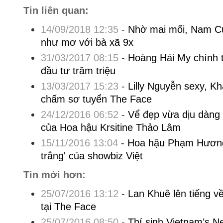
Tin liên quan:
14/09/2018 12:35
-
Nhờ mai mối, Nam Cư
như mơ với bà xã 9x
31/03/2017 08:15
-
Hoàng Hải My chính 
đầu tư trăm triệu
13/03/2017 15:23
-
Lilly Nguyễn sexy, K
chấm sơ tuyển The Face
24/12/2016 06:52
-
Vể đẹp vừa dịu dàng
của Hoa hậu Krsitine Thảo Lâm
15/11/2016 13:04
-
Hoa hậu Phạm Hương
trắng' của showbiz Việt
Tin mới hơn:
25/07/2016 13:12
-
Lan Khuê lên tiếng về
tại The Face
25/07/2016 08:50
-
Thí sinh Vietnam’s Ne