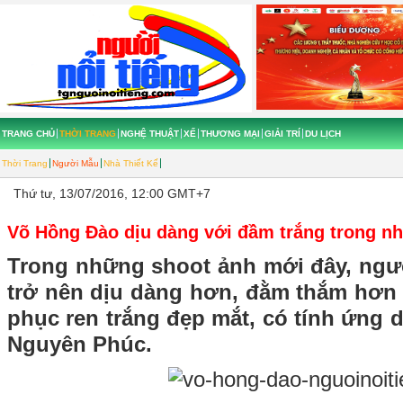
TRANG CHỦ
THỜI TRANG
NGHỆ THUẬT
XẾ
THƯƠNG MẠI
GIẢI TRÍ
DU LỊCH
Thời Trang
Người Mẫu
Nhà Thiết Kế
Thứ tư, 13/07/2016, 12:00 GMT+7
Võ Hồng Đào dịu dàng với đầm trắng trong n
Trong những shoot ảnh mới đây, ng
trở nên dịu dàng hơn, đằm thắm hơn 
phục ren trắng đẹp mắt, có tính ứng
Nguyên Phúc.