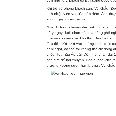
đến những vị khách đã bay sang quốc đảo
Khi trở về phòng khách sạn, Vũ Khắc Tiệ
anh nhập viện vào lúc nửa đêm. Anh đượ
không gãy xương sườn.
"Lúc đó tôi di chuyển đến sát chỗ khán g
để ý ngay dưới chân mình là hàng ghế ng
đớn và có cảm giác khó thở. Bạn bè đều r
đau để cười tươi vào những phút cuối c
nghỉ ngơi, cơ thể tôi không thể cử động 
chức Hoa hậu Áo dài, Đêm hội chân dài 12 
còn sức để nói chuyện. Bác sĩ phải cho tô
thương xương sườn hay không", Vũ Khắc T