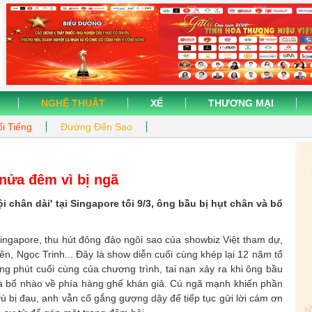
NGHỆ THUẬT
XẾ
THƯƠNG MẠI
i Tiếng
Đường Đến Sao
 nửa đêm vì bị ngã
chân dài' tại Singapore tối 9/3, ông bầu bị hụt chân và bổ
 Singapore, thu hút đông đảo ngôi sao của showbiz Việt tham dự,
n, Ngọc Trinh... Đây là show diễn cuối cùng khép lại 12 năm tổ
ng phút cuối cùng của chương trình, tai nạn xảy ra khi ông bầu
và bổ nhào về phía hàng ghế khán giả. Cú ngã mạnh khiến phần
 bị đau, anh vẫn cố gắng gượng dậy để tiếp tục gửi lời cám ơn