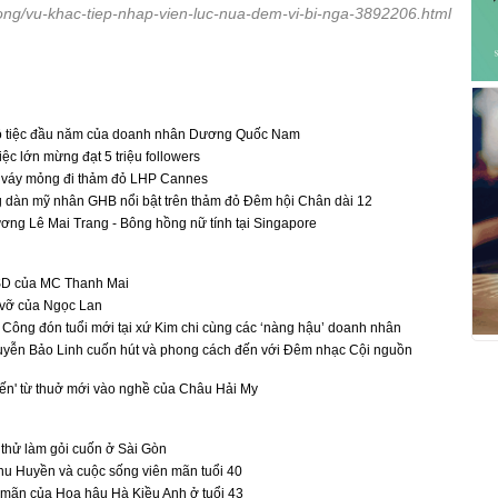
uong/vu-khac-tiep-nhap-vien-luc-nua-dem-vi-bi-nga-3892206.html
ộ tiệc đầu năm của doanh nhân Dương Quốc Nam
ệc lớn mừng đạt 5 triệu followers
 váy mỏng đi thảm đỏ LHP Cannes
 dàn mỹ nhân GHB nổi bật trên thảm đỏ Đêm hội Chân dài 12
ng Lê Mai Trang - Bông hồng nữ tính tại Singapore
USD của MC Thanh Mai
n vỡ của Ngọc Lan
ông đón tuổi mới tại xứ Kim chi cùng các ‘nàng hậu’ doanh nhân
ễn Bảo Linh cuốn hút và phong cách đến với Đêm nhạc Cội nguồn
iến' từ thuở mới vào nghề của Châu Hải My
thử làm gỏi cuốn ở Sài Gòn
hu Huyền và cuộc sống viên mãn tuổi 40
 mãn của Hoa hậu Hà Kiều Anh ở tuổi 43