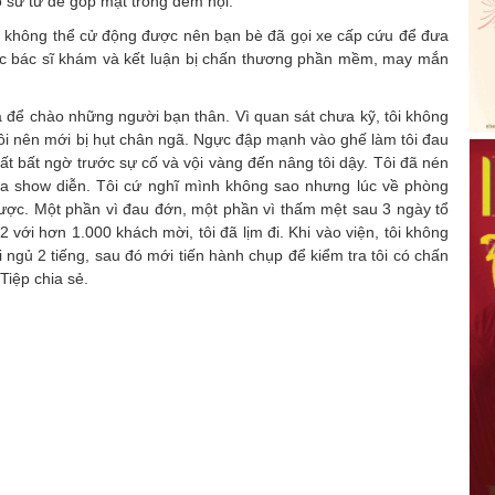
 sư tử để góp mặt trong đêm hội.
p không thể cử động được nên bạn bè đã gọi xe cấp cứu để đưa
c bác sĩ khám và kết luận bị chấn thương phần mềm, may mắn
iả để chào những người bạn thân. Vì quan sát chưa kỹ, tôi không
ồi nên mới bị hụt chân ngã. Ngực đập mạnh vào ghế làm tôi đau
ất bất ngờ trước sự cố và vội vàng đến nâng tôi dậy. Tôi đã nén
ủa show diễn. Tôi cứ nghĩ mình không sao nhưng lúc về phòng
được. Một phần vì đau đớn, một phần vì thấm mệt sau 3 ngày tổ
với hơn 1.000 khách mời, tôi đã lịm đi. Khi vào viện, tôi không
i ngủ 2 tiếng, sau đó mới tiến hành chụp để kiểm tra tôi có chấn
iệp chia sẻ.