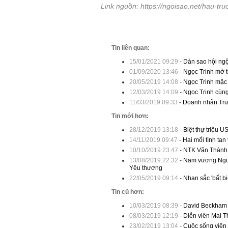
Link nguồn: https://ngoisao.net/hau-tr
Tin liên quan:
15/01/2021 09:29
-
Dàn sao hội ng
01/09/2020 13:46
-
Ngọc Trinh mở ti
20/05/2019 14:08
-
Ngọc Trinh mặc
12/03/2019 14:09
-
Ngọc Trinh cùng
11/03/2019 09:33
-
Doanh nhân Trươ
Tin mới hơn:
28/12/2019 13:18
-
Biệt thự triệu 
14/11/2019 09:47
-
Hai mối tình ta
10/10/2019 23:47
-
NTK Văn Thành C
13/08/2019 22:32
-
Nam vương Nguy
Yêu thương
22/05/2019 09:14
-
Nhan sắc 'bất b
Tin cũ hơn:
10/03/2019 08:39
-
David Beckham 
08/03/2019 12:19
-
Diễn viên Mai T
23/02/2019 13:04
-
Cuộc sống viên