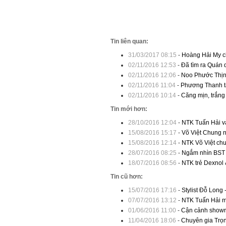
Tin liên quan:
31/03/2017 08:15
-
Hoàng Hải My ch
02/11/2016 12:53
-
Đã tìm ra Quán 
02/11/2016 12:06
-
Noo Phước Thịnh
02/11/2016 11:04
-
Phương Thanh tá
02/11/2016 10:14
-
Căng mịn, trắng 
Tin mới hơn:
28/10/2016 12:04
-
NTK Tuấn Hải và
15/08/2016 15:17
-
Võ Việt Chung 
15/08/2016 12:14
-
NTK Võ Việt chun
28/07/2016 08:25
-
Ngắm nhìn BST 
18/07/2016 08:56
-
NTK trẻ Dexnol 
Tin cũ hơn:
15/07/2016 17:16
-
Stylist Đỗ Long 
07/07/2016 13:12
-
NTK Tuấn Hải ma
01/06/2016 11:00
-
Cận cảnh showr
11/04/2016 18:06
-
Chuyên gia Trọn