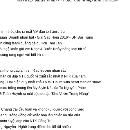
Make up:
Andy Phan
- Photo:
Hội nhiếp ảnh TP.HCM
ính thức cho ra mắt MV đầu tư trăm triệu
quân 'Doanh nhân hát - Giải Sao Hôm 2016' - DN Đài Trang
 cùng team quảng bá du lịch Thái Lan
i ngộ khán giả Âm Nhạc & Bước Nhảy bằng loạt hit cũ
sáng rạng ngời với bột trà xanh
 những dấu ấn trên ‘đấu trường nhan sắc’
nhận cú đúp NTK quốc tế xuất sắc nhất & NTK của năm
g - Đại diện duy nhất châu Á tại 'Haute with heart fashion show'
màu trắng mang tên My Style N8 của Tạ Nguyên Phúc
& Tuấn Huỳnh ra mắt bộ sưu tập 'Khu Vườn Trong Nắng'
- Chàng trai cầu toàn và không-lùi-bước với công việc
ng 'Trống đồng cổ' khắc họa lên chiếc áo dài Việt
oom tuyệt đẹp của NTK Công Trí
g Nguyễn: 'Nghề trang điểm cho tôi rất nhiều'