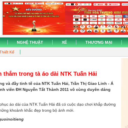
NGHỆ THUẬT
XẾ
THƯƠNG MẠI
Thiết Kế
m thắm trong tà áo dài NTK Tuấn Hải
ợng và đầy tinh tế của NTK Tuấn Hả
i, Trần Thị Giao Linh - Á
sinh viên ĐH Nguyễn Tất Thành 2011 vô cùng duyên dáng
g phục áo dài của NTK Tuấn Hải đã có cuộc dạo chơi khắp đường
những khoảnh khắc đẹp trong bộ ảnh mới.