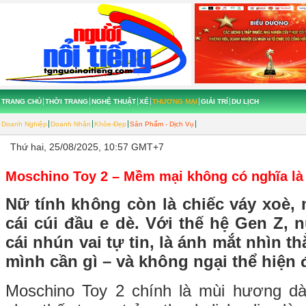
TRANG CHỦ
THỜI TRANG
NGHỆ THUẬT
XẾ
THƯƠNG MẠI
GIẢI TRÍ
DU LỊCH
Doanh Nghiệp
Doanh Nhân
Khỏe-Đẹp
Sản Phẩm - Dịch Vụ
Thứ hai, 25/08/2025, 10:57 GMT+7
Moschino Toy 2 – Mềm mại không có nghĩa là
Nữ tính không còn là chiếc váy xoè,
cái cúi đầu e dè. Với thế hệ Gen Z, n
cái nhún vai tự tin, là ánh mắt nhìn th
mình cần gì – và không ngại thể hiện 
Moschino Toy 2 chính là mùi hương d