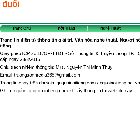
đuối
Trang Chủ
Thời Trang
Nghệ Thuật
Trang tin điện tử thông tin giải trí, Văn hóa nghệ thuật, Người n
tiếng
Giấy phép ICP số 18/GP-TTĐT - Sở Thông tin & Truyền thông TP.
cấp ngày 23/3/2015
Chịu trách nhiệm thông tin: Mrs. Nguyễn Thị Minh Thúy
Email:
truongsonmedia365@gmail.com
Trang tin chạy trên domain
tgnguoinoitieng.com
/
nguoinoitieng.net.vn
Ghi rõ nguồn
tgnguoinoitieng.com
khi lấy thông tin từ website này