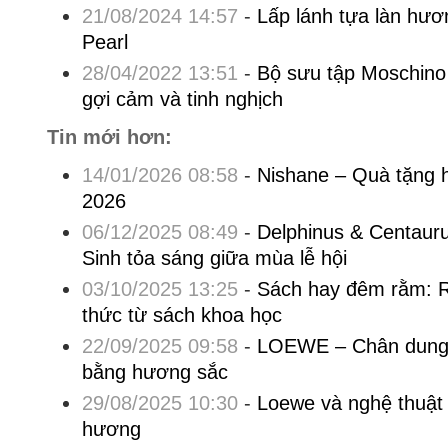
21/08/2024 14:57
-
Lấp lánh tựa làn hư
Pearl
28/04/2022 13:51
-
Bộ sưu tập Moschino
gợi cảm và tinh nghịch
Tin mới hơn:
14/01/2026 08:58
-
Nishane – Quà tặng 
2026
06/12/2025 08:49
-
Delphinus & Centaur
Sinh tỏa sáng giữa mùa lễ hội
03/10/2025 13:25
-
Sách hay đêm rằm: R
thức từ sách khoa học
22/09/2025 09:58
-
LOEWE – Chân dung 
bằng hương sắc
29/08/2025 10:30
-
Loewe và nghệ thuật
hương