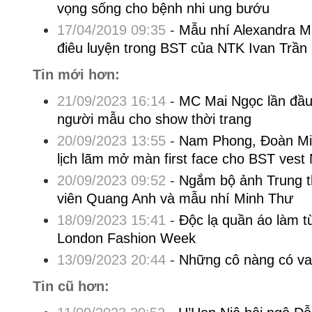
vọng sống cho bệnh nhi ung bướu
17/04/2019 09:35
-
Mẫu nhí Alexandra Ma
điêu luyện trong BST của NTK Ivan Trần
Tin mới hơn:
21/09/2023 16:14
-
MC Mai Ngọc lần đầu
người mẫu cho show thời trang
20/09/2023 13:55
-
Nam Phong, Đoàn Min
lịch lãm mở màn first face cho BST ves
20/09/2023 09:52
-
Ngắm bộ ảnh Trung t
viên Quang Anh và mẫu nhí Minh Thư
18/09/2023 15:41
-
Độc lạ quần áo làm từ
London Fashion Week
13/09/2023 20:44
-
Những cô nàng có va
Tin cũ hơn: