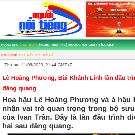
TRANG CHỦ
THỜI TRANG
NGHỆ THUẬT
XẾ
THƯƠNG MẠI
GIẢI TRÍ
DU LỊCH
Thời Trang
Người Mẫu
Nhà Thiết Kế
Thứ hai, 11/09/2023, 21:44 GMT+7
Lê Hoàng Phương, Bùi Khánh Linh lần đầu trìn
đăng quang
Hoa hậu Lê Hoàng Phương và á hậu 
nhận vai trò quan trọng trong bộ sưu
của Ivan Trần. Đây là lần đầu trình d
hai sau đăng quang.