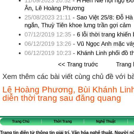
11/09/2023 20:52
-
H’Hen Niê hội ngộ Đỗ
Ân, Lê Hoàng Phương
25/08/2023 21:11
-
Sao Việt 25/8: Đỗ Hà
ngắn, Thuỳ Tiên khoe lưng trần gợi cảm
07/12/2019 12:35
-
6 lỗi thời trang khiế
06/12/2019 13:26
-
Vũ Ngọc Anh mặc vá
06/12/2019 10:23
-
Khánh Linh phối đồ t
<< Trang truớc
Trang 
Xem thêm các bài viết cùng chủ đề với bài 
Lê Hoàng Phương, Bùi Khánh Linh 
diễn thời trang sau đăng quang
Trang Chủ
Thời Trang
Nghệ Thuật
Trang tin điện tử thông tin giải trí, Văn hóa nghệ thuật, Người n