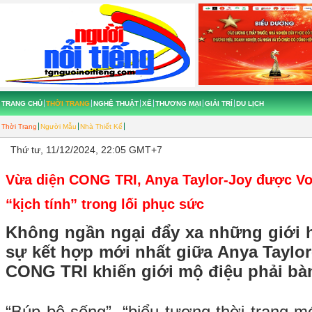
TRANG CHỦ
THỜI TRANG
NGHỆ THUẬT
XẾ
THƯƠNG MẠI
GIẢI TRÍ
DU LỊCH
Thời Trang
Người Mẫu
Nhà Thiết Kế
Thứ tư, 11/12/2024, 22:05 GMT+7
Vừa diện CONG TRI, Anya Taylor-Joy được Vo
“kịch tính” trong lối phục sức
Không ngần ngại đẩy xa những giới h
sự kết hợp mới nhất giữa Anya Taylo
CONG TRI khiến giới mộ điệu phải bà