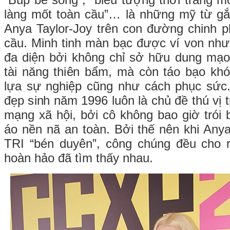
“Búp bê sống”, “biểu tượng thời trang m
làng mốt toàn cầu”… là những mỹ từ gắ
Anya Taylor-Joy trên con đường chinh p
cầu. Minh tinh màn bạc được ví von như
đa diện bởi không chỉ sở hữu dung mạo
tài năng thiên bẩm, mà còn táo bạo kh
lựa sự nghiệp cũng như cách phục sứ
đẹp sinh năm 1996 luôn là chủ đề thú vị
mạng xã hội, bởi cô không bao giờ trói 
áo nền nã an toàn. Bởi thế nên khi An
TRI “bén duyên”, công chúng đều cho 
hoàn hảo đã tìm thấy nhau.