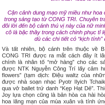
Cận cảnh dung mạo mỹ miều như hoa c
trong sáng tạo từ CONG TRI. Chuyên t
đôi lời đến bộ cánh thú vị này của nữ minh 
cô là bậc thầy trong cách chinh phục tỉ 
dù các chi tiết có “kịch tính”
Và tất nhiên, bộ cánh trên thuộc về
CONG TRI được ra mắt cách đây ít lâ
chính là nhân tố “mở hàng” cho các s
được NTK Nguyễn Công Trí lấy cảm hứ
flowers” (tạm dịch: Điệu waltz của nhữn
được nhà soạn nhạc Pyotr Ilyich Tchai
qua vở ballet trứ danh “Kẹp Hạt Dẻ”. Th
Joy lựa chọn cũng là bản hòa ca hài hòa
hoa lãng mạn của mùa xuân và tính ứng