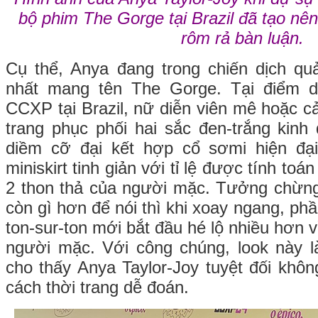
bộ phim The Gorge tại Brazil đã tạo nên
rôm rả bàn luận.
Cụ thể, Anya đang trong chiến dịch q
nhất mang tên The Gorge. Tại điểm d
CCXP tại Brazil, nữ diễn viên mê hoặc c
trang phục phối hai sắc đen-trắng kinh
diềm cỡ đại kết hợp cổ sơmi hiện đại
miniskirt tinh giản với tỉ lệ được tính toá
2 thon thả của người mặc. Tưởng chừng
còn gì hơn để nói thì khi xoay ngang, phầ
ton-sur-ton mới bắt đầu hé lộ nhiều hơn v
người mặc. Với công chúng, look này l
cho thấy Anya Taylor-Joy tuyệt đối khôn
cách thời trang dễ đoán.