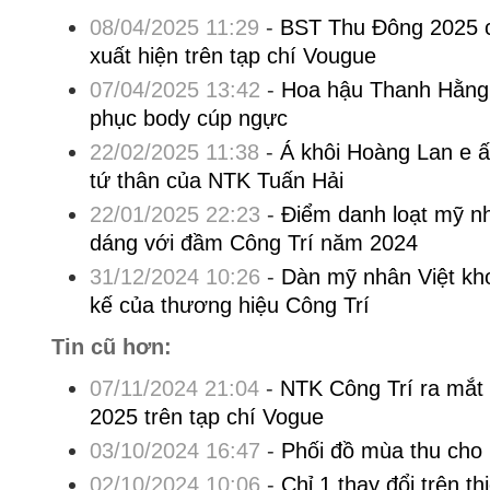
08/04/2025 11:29
-
BST Thu Đông 2025 c
xuất hiện trên tạp chí Vougue
07/04/2025 13:42
-
Hoa hậu Thanh Hằng n
phục body cúp ngực
22/02/2025 11:38
-
Á khôi Hoàng Lan e ấp
tứ thân của NTK Tuấn Hải
22/01/2025 22:23
-
Điểm danh loạt mỹ n
dáng với đầm Công Trí năm 2024
31/12/2024 10:26
-
Dàn mỹ nhân Việt kho
kế của thương hiệu Công Trí
Tin cũ hơn:
07/11/2024 21:04
-
NTK Công Trí ra mắt
2025 trên tạp chí Vogue
03/10/2024 16:47
-
Phối đồ mùa thu cho
02/10/2024 10:06
-
Chỉ 1 thay đổi trên t