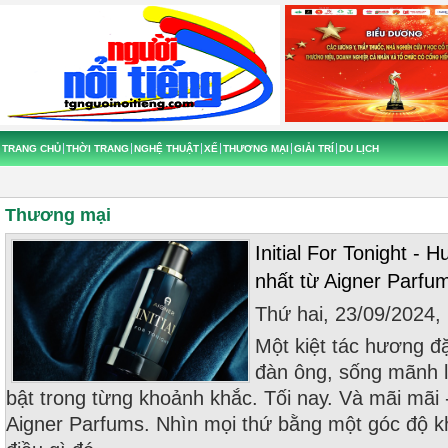
TRANG CHỦ
THỜI TRANG
NGHỆ THUẬT
XẾ
THƯƠNG MẠI
GIẢI TRÍ
DU LỊCH
Thương mại
Initial For Tonight -
nhất từ Aigner Parfu
Thứ hai, 23/09/2024
Một kiệt tác hương đ
đàn ông, sống mãnh l
bật trong từng khoảnh khắc. Tối nay. Và mãi mãi - I
Aigner Parfums. Nhìn mọi thứ bằng một góc độ 