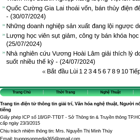
Quốc Cường Gia Lai thoái vốn, bán thủy điện để
- (30/07/2024)
Những doanh nghiệp sản xuất đang lội ngược d
Lượng học viên sụt giảm, công ty bán khóa học 
(25/07/2024)
Nhà nghiên cứu Vương Hoài Lâm giải thích lý d
suốt nhiều thế kỷ - (24/07/2024)
«
Bắt đầu
Lùi
1
2
3
4
5
6
7
8
9
10
Tiế
Trang Chủ
Thời Trang
Nghệ Thuật
Trang tin điện tử thông tin giải trí, Văn hóa nghệ thuật, Người n
tiếng
Giấy phép ICP số 18/GP-TTĐT - Sở Thông tin & Truyền thông TP.
cấp ngày 23/3/2015
Chịu trách nhiệm thông tin: Mrs. Nguyễn Thị Minh Thúy
Email:
truongsonmedia365@gmail.com