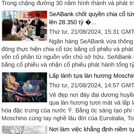
Trong chặng đường 30 năm hình thành và phát tri
SeABank chốt quyền chia cổ tức
lên 28.350 tỷ �...
Thứ tư, 21/08/2024, 15:31 GM
Ngân hàng SeABank vừa thông 
đông thực hiện chia cổ tức bằng cổ phiếu và phát
vốn cổ phần từ nguồn vốn chủ sở hữu. SeABank c
bằng cổ phiếu và nhận cổ phiếu phát hành tổng tỷ
Lấp lánh tựa làn hương Moschin
Thứ tư, 21/08/2024, 14:57 GM
Vẻ đẹp nơi đáy đại dương huyền
qua làn hương tươi mát và lấp
hóa đặc trưng của nước Ý. Bằng óc sáng tạo phi
Moschino cùng tay nghề lâu đời của Euroitalia, Toy
Nơi làm việc khẳng định niềm tự