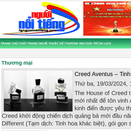
TRANG CHỦ
THỜI TRANG
NGHỆ THUẬT
XẾ
THƯƠNG MẠI
GIẢI TRÍ
DU LỊCH
Thương mại
Creed Aventus – Tinh
Thứ ba, 19/03/2024,
The House of Creed t
mới nhất để tôn vinh
kinh điển được yêu th
Creed khởi động chiến dịch quảng bá mới đầu n
Different (Tạm dịch: Tinh hoa khác biệt), gói gọn s