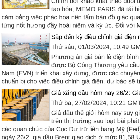
Chính bởi khao khát theo đuổi 
tạo hóa, MEMO PARIS đã tái hiệ
cảm bằng việc phác họa nên tấm bản đồ giác qua
từng nốt hương đầy hoài niệm và ký ức. Đối với
Sắp đến kỳ điều chỉnh giá điện
Thứ sáu, 01/03/2024, 10:49 G
Phương án giá bán lẻ điện bìn
được Bộ Công Thương yêu cầu 
Nam (EVN) triển khai xây dựng, được các chuyên
chuẩn bị cho việc điều chỉnh giá điện, dự báo sẽ 
Giá xăng dầu hôm nay 26/2: Giá
Thứ ba, 27/02/2024, 10:21 GM
Giá dầu thế giới hôm nay suy g
trên thị trường sau loạt bài phá
các quan chức của Cục Dự trữ liên bang Mỹ (Fed)
ngày 26/2, giá dầu Brent giao dịch ở mức 81,58 