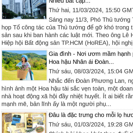
Nhiều bất cập...
Thứ hai, 11/03/2024, 15:50 G
Sáng nay 11/3, Phó Thủ tướng 
họp Tổ công tác của Thủ tướng để gỡ khó trong 
sản sau khi ban hành các luật mới. Theo ông Lê 
Hiệp hội Bất động sản TP.HCM (HoREA), hội nghị.
Gia đình - Nơi ươm mầm hạnh 
Hoa hậu Nhân ái Đoàn...
Thứ sáu, 08/03/2024, 15:04 G
Nhắc đến Đoàn Phương Lan, ng
hình ảnh một Hoa hậu tài sắc vẹn toàn, một doa
nhà hoạt động xã hội đầy nhiệt huyết. Ít ai biết r
mạnh mẽ, bản lĩnh ấy là một người phụ...
Đâu là đặc trưng cho mỗi lọ h
Thứ sáu, 01/03/2024, 19:28 G