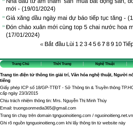
Nhà đầu tư âm thầm 'săn' mua bất động sản, đ
mới - (19/01/2024)
Giá xăng dầu ngày mai dự báo tiếp tục tăng - (
Đón chào xuân mới cùng top 5 chai nước hoa m
(17/01/2024)
«
Bắt đầu
Lùi
1
2
3
4
5
6
7
8
9
10
Tiế
Trang Chủ
Thời Trang
Nghệ Thuật
Trang tin điện tử thông tin giải trí, Văn hóa nghệ thuật, Người n
tiếng
Giấy phép ICP số 18/GP-TTĐT - Sở Thông tin & Truyền thông TP.
cấp ngày 23/3/2015
Chịu trách nhiệm thông tin: Mrs. Nguyễn Thị Minh Thúy
Email:
truongsonmedia365@gmail.com
Trang tin chạy trên domain
tgnguoinoitieng.com
/
nguoinoitieng.net.vn
Ghi rõ nguồn
tgnguoinoitieng.com
khi lấy thông tin từ website này