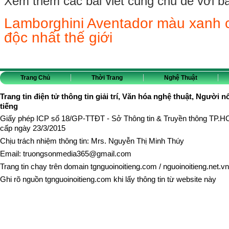
Xem thêm các bài viết cùng chủ đề với bài 
Lamborghini Aventador màu xanh 
độc nhất thế giới
Trang Chủ
Thời Trang
Nghệ Thuật
Trang tin điện tử thông tin giải trí, Văn hóa nghệ thuật, Người n
tiếng
Giấy phép ICP số 18/GP-TTĐT - Sở Thông tin & Truyền thông TP.
cấp ngày 23/3/2015
Chịu trách nhiệm thông tin: Mrs. Nguyễn Thị Minh Thúy
Email:
truongsonmedia365@gmail.com
Trang tin chạy trên domain
tgnguoinoitieng.com
/
nguoinoitieng.net.vn
Ghi rõ nguồn
tgnguoinoitieng.com
khi lấy thông tin từ website này