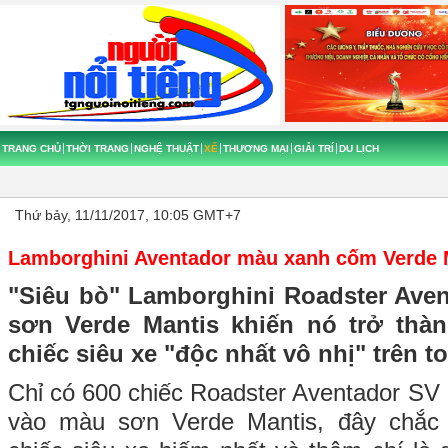
TRANG CHỦ
THỜI TRANG
NGHỆ THUẬT
XẾ
THƯƠNG MẠI
GIẢI TRÍ
DU LỊCH
Thứ bảy, 11/11/2017, 10:05 GMT+7
Lamborghini Aventador màu xanh cốm Verde M
"Siêu bò" Lamborghini Roadster Av
sơn Verde Mantis khiến nó trở thà
chiếc siêu xe "độc nhất vô nhị" trên to
Chỉ có 600 chiếc Roadster Aventador SV
vào màu sơn Verde Mantis, đây chắc 